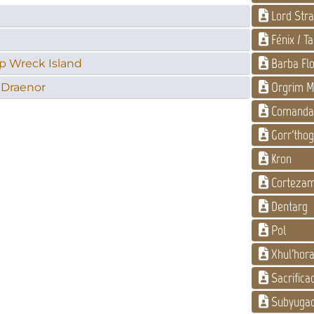
Lord Stra
Fénix / T
Barba Flo
p Wreck Island
Orgrim Ma
f Draenor
Comandan
Gorr'tho
Kron
Cortezam
Dentarg
Pol
Xhul'hor
Sacrifica
Subyugado