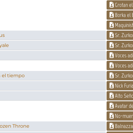
Grotan el
Borka el 
Maquinist
Sr. Zurko
us
Sr. Zurko
yale
Voces adi
Voces adi
Sr. Zurko
 el tiempo
Nick Furi
Alto Seño
Avatar de
No-muerto
Balnazza
Frozen Throne