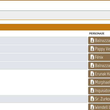
PERSONAJE
Balnazza
Pappy Ve
Fénix
Balnazza
Erunak H
Morphae
Inquisid
Sr. Zurko
Wendell 