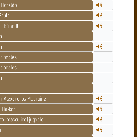
 Heraldo
Bruto
a B'randt
n
n
cionales
cionales
n
a
r Alexandros Mograine
 Hakkar
 (masculino) jugable
r