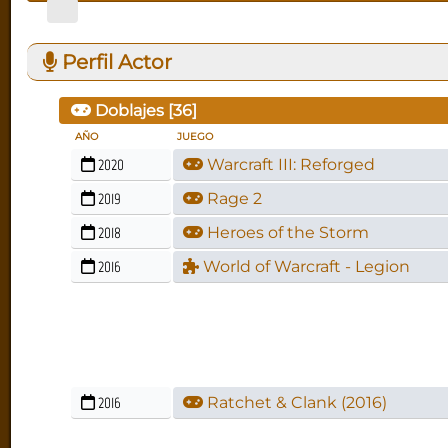
Perfil Actor
Doblajes [
36
]
AÑO
JUEGO
2020
Warcraft III: Reforged
2019
Rage 2
2018
Heroes of the Storm
2016
World of Warcraft - Legion
2016
Ratchet & Clank (2016)