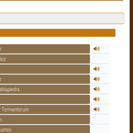
r
loz
r
ablapiedra
l
or Tormentorum
n
Lumos