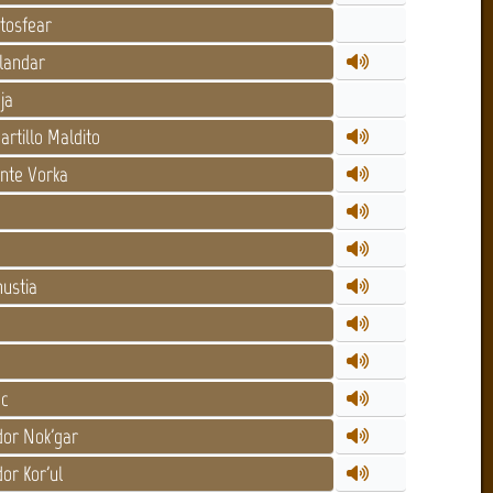
tosfear
alandar
ja
rtillo Maldito
te Vorka
g
ustia
ac
dor Nok'gar
r Kor'ul