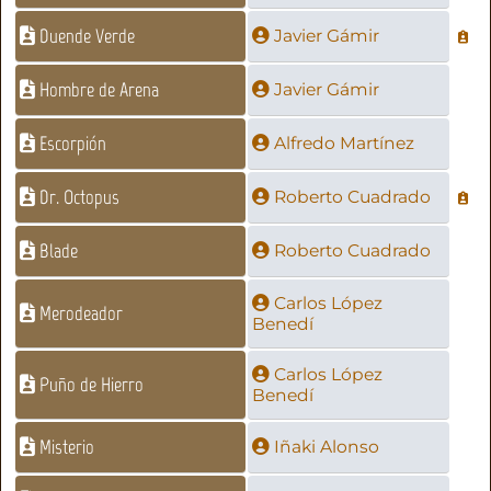
Duende Verde
Javier Gámir
Hombre de Arena
Javier Gámir
Escorpión
Alfredo Martínez
Dr. Octopus
Roberto Cuadrado
Blade
Roberto Cuadrado
Carlos López
Merodeador
Benedí
Carlos López
Puño de Hierro
Benedí
Misterio
Iñaki Alonso