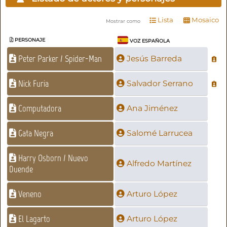
Lista
Mosaico
Mostrar como
PERSONAJE
VOZ ESPAÑOLA
Peter Parker / Spider-Man
Jesús Barreda
Nick Furia
Salvador Serrano
Computadora
Ana Jiménez
Gata Negra
Salomé Larrucea
Harry Osborn / Nuevo
Alfredo Martínez
Duende
Veneno
Arturo López
El Lagarto
Arturo López