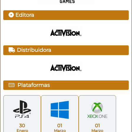
Editora
Distribuidora
Plataformas
30
01
01
Enero
Marzo
Marzo