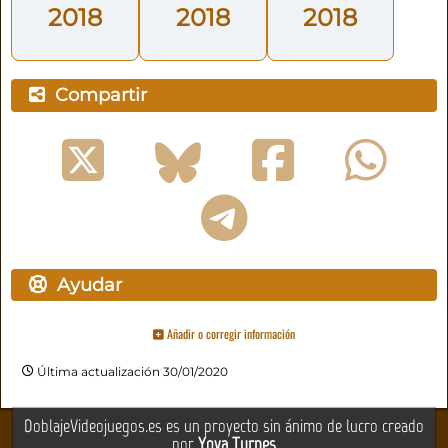
2018
2018
2018
Compartir
Ayudar
Añadir o corregir información
Última actualización 30/01/2020
DoblajeVideojuegos.es es un proyecto sin ánimo de lucro creado
por
Yova Turnes