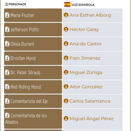
PERSONAJE
VOZ ESPAÑOLA
Marie Fischer
Ana Esther Alborg
Jefferson Potts
Héctor Garay
Olivia Durant
Ana de Castro
Drostan Hynd
Fran Jiménez
Dr. Peter Straub
Miguel Zúñiga
Red Riding Hood
Aitor González
Comentarista del Eje
Carlos Salamanca
Comentarista de los
Miguel Ángel Pérez
Aliados