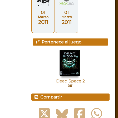
01
01
Marzo
Marzo
2011
2011
Pertenece al juego
Dead Space 2
2011
Compartir