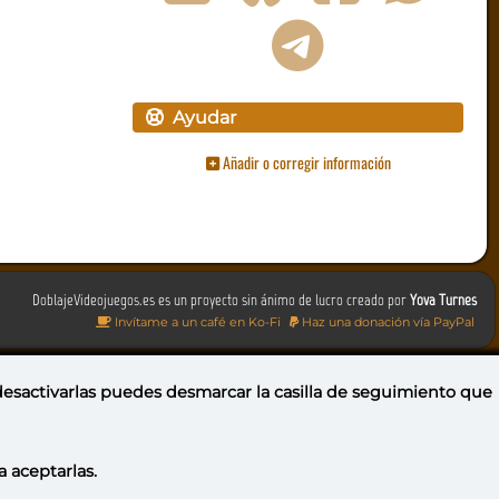
Ayudar
Añadir o corregir información
DoblajeVideojuegos.es es un proyecto sin ánimo de lucro creado por
Yova Turnes
Invítame a un café en Ko-Fi
Haz una donación vía PayPal
 desactivarlas puedes
desmarcar la casilla de seguimiento
que
a aceptarlas.