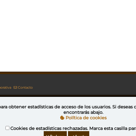
orativa
Contacto
ara obtener estadísticas de acceso de los usuarios. Si deseas
encontrarás abajo.
Esta obra está bajo una licencia de Creative Commons Reconocimiento-NoComercial-CompartirIgual 4.0 Internacional
Política de cookies
Cookies de estadísticas rechazadas. Marca esta casilla par
YovaGamingNetwork