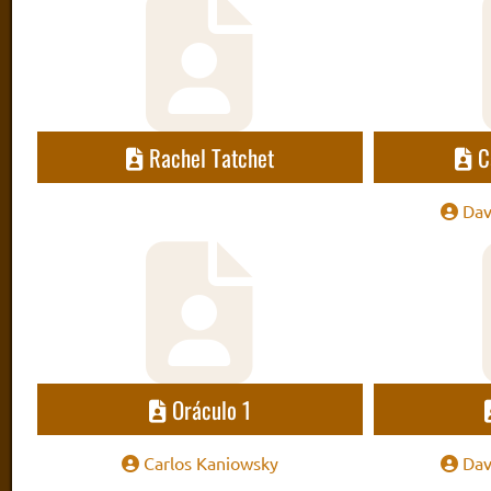
Rachel Tatchet
C
Dav
Oráculo 1
Carlos Kaniowsky
Dav