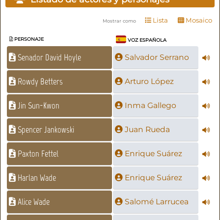
Lista
Mosaico
Mostrar como
PERSONAJE
VOZ ESPAÑOLA
Senador David Hoyle
Salvador Serrano
Rowdy Betters
Arturo López
Jin Sun-Kwon
Inma Gallego
Spencer Jankowski
Juan Rueda
Paxton Fettel
Enrique Suárez
Harlan Wade
Enrique Suárez
Alice Wade
Salomé Larrucea