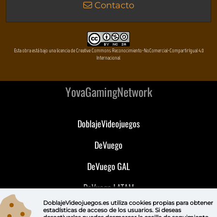
Contacto
Esta obra está bajo una licencia de Creative Commons Reconocimiento-NoComercial-CompartirIgual 4.0
Internacional
YovaGamingNetwork
DoblajeVideojuegos
DeVuego
DeVuego GAL
DeVuego LATAM
DoblajeVideojuegos.es utiliza
cookies propias
para obtener
DeVuego Portugal
estadísticas de acceso de los usuarios. Si deseas