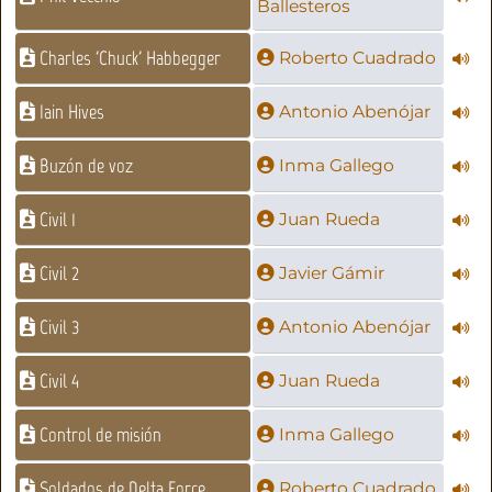
Ballesteros
Charles 'Chuck' Habbegger
Roberto Cuadrado
Iain Hives
Antonio Abenójar
Buzón de voz
Inma Gallego
Civil 1
Juan Rueda
Civil 2
Javier Gámir
Civil 3
Antonio Abenójar
Civil 4
Juan Rueda
Control de misión
Inma Gallego
Soldados de Delta Force
Roberto Cuadrado