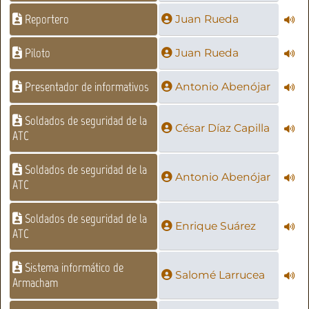
Reportero
Juan Rueda
Piloto
Juan Rueda
Presentador de informativos
Antonio Abenójar
Soldados de seguridad de la
César Díaz Capilla
ATC
Soldados de seguridad de la
Antonio Abenójar
ATC
Soldados de seguridad de la
Enrique Suárez
ATC
Sistema informático de
Salomé Larrucea
Armacham