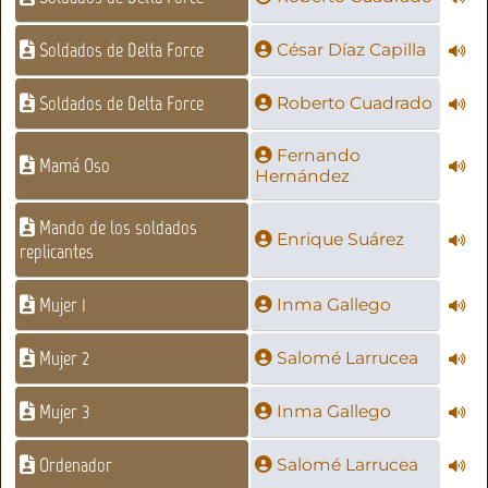
Soldados de Delta Force
César Díaz Capilla
Soldados de Delta Force
Roberto Cuadrado
Fernando
Mamá Oso
Hernández
Mando de los soldados
Enrique Suárez
replicantes
Mujer 1
Inma Gallego
Mujer 2
Salomé Larrucea
Mujer 3
Inma Gallego
Ordenador
Salomé Larrucea