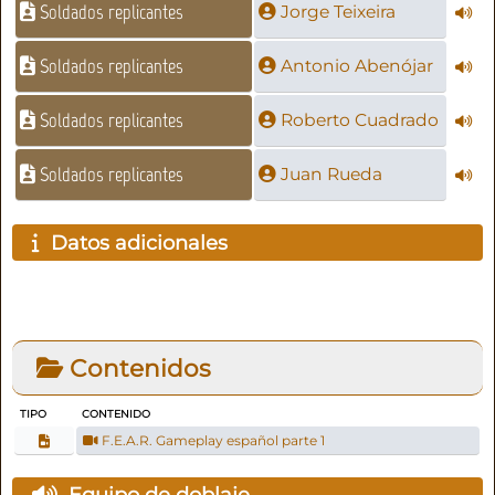
Soldados replicantes
Jorge Teixeira
Soldados replicantes
Antonio Abenójar
Soldados replicantes
Roberto Cuadrado
Soldados replicantes
Juan Rueda
Datos adicionales
Contenidos
TIPO
CONTENIDO
F.E.A.R. Gameplay español parte 1
Equipo de doblaje