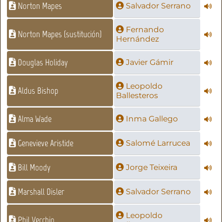
Norton Mapes
Salvador Serrano
Fernando
Norton Mapes (sustitución)
Hernández
Douglas Holiday
Javier Gámir
Leopoldo
Aldus Bishop
Ballesteros
Alma Wade
Inma Gallego
Genevieve Aristide
Salomé Larrucea
Bill Moody
Jorge Teixeira
Marshall Disler
Salvador Serrano
Leopoldo
Phil Vecchio