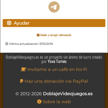
Ayudar
Añadir o corregir información
Última actualización 31/12/2019
DoblajeVideojuegos.es es un proyecto sin ánimo de lucro creado
por
Yova Turnes
Invítame a un café en Ko-Fi
Haz una donación vía PayPal
© 2012-2026
DoblajeVideojuegos.es
Sobre la web