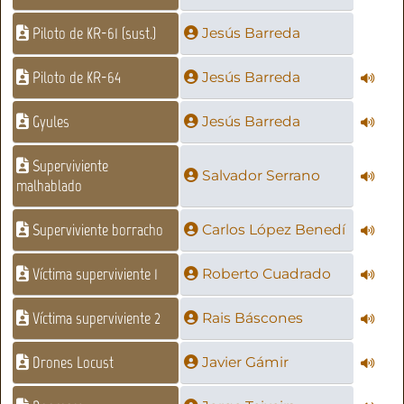
Piloto de KR-61 (sust.)
Jesús Barreda
Piloto de KR-64
Jesús Barreda
Gyules
Jesús Barreda
Superviviente
Salvador Serrano
malhablado
Superviviente borracho
Carlos López Benedí
Víctima superviviente 1
Roberto Cuadrado
Víctima superviviente 2
Rais Báscones
Drones Locust
Javier Gámir