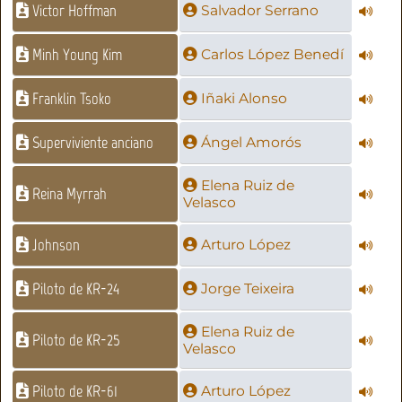
Victor Hoffman
Salvador Serrano
Minh Young Kim
Carlos López Benedí
Franklin Tsoko
Iñaki Alonso
Superviviente anciano
Ángel Amorós
Elena Ruiz de
Reina Myrrah
Velasco
Johnson
Arturo López
Piloto de KR-24
Jorge Teixeira
Elena Ruiz de
Piloto de KR-25
Velasco
Piloto de KR-61
Arturo López