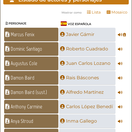
Lista
Mosaico
Mostrar como
PERSONAJE
VOZ ESPAÑOLA
Marcus Fenix
Javier Gámir
Dominic Santiago
Roberto Cuadrado
Augustus Cole
Juan Carlos Lozano
Damon Baird
Rais Báscones
Damon Baird (sust.)
Alfredo Martínez
Anthony Carmine
Carlos López Benedí
Anya Stroud
Inma Gallego