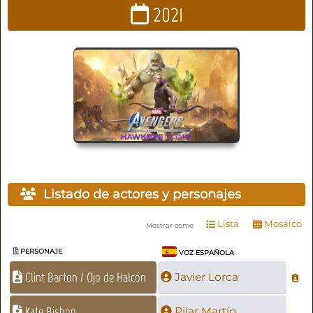
2021
Listado de actores y personajes
Lista
Mosaico
Mostrar como
PERSONAJE
VOZ ESPAÑOLA
Clint Barton / Ojo de Halcón
Javier Lorca
Kate Bishop
Pilar Martín