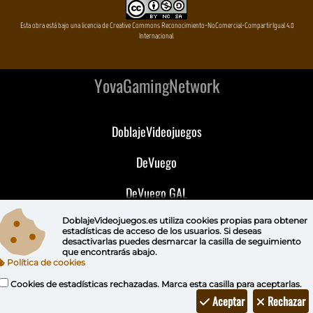
Esta obra está bajo una licencia de Creative Commons Reconocimiento-NoComercial-CompartirIgual 4.0
Internacional
YovaGamingNetwork
DoblajeVideojuegos
DeVuego
DeVuego GAL
DeVuego LATAM
DoblajeVideojuegos.es utiliza
cookies propias
para obtener
estadísticas de acceso de los usuarios. Si deseas
desactivarlas puedes
desmarcar la casilla de seguimiento
DeVuego Portugal
que encontrarás abajo.
Política de cookies
Cookies de estadísticas rechazadas. Marca esta casilla para aceptarlas.
Aceptar
Rechazar