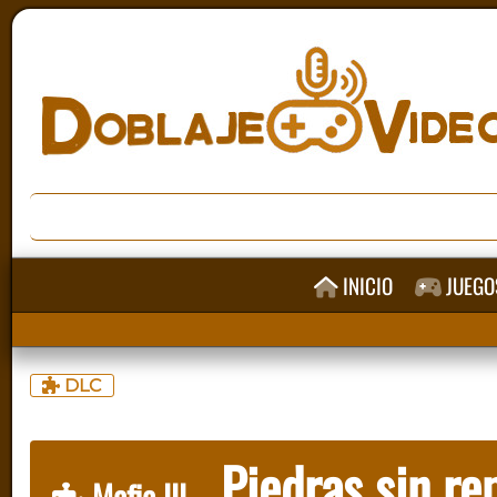
INICIO
JUEGO
DLC
Piedras sin re
Mafia III