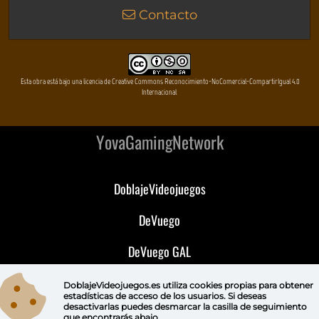
Contacto
Esta obra está bajo una licencia de Creative Commons Reconocimiento-NoComercial-CompartirIgual 4.0
Internacional
YovaGamingNetwork
DoblajeVideojuegos
DeVuego
DeVuego GAL
DeVuego LATAM
DoblajeVideojuegos.es utiliza
cookies propias
para obtener
estadísticas de acceso de los usuarios. Si deseas
desactivarlas puedes
desmarcar la casilla de seguimiento
DeVuego Portugal
que encontrarás abajo.