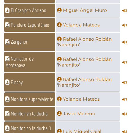
El Granjero Anciano
Miguel Ángel Muro
Pandero Espontáneo
Yolanda Mateos
Rafael Alonso Roldán
Zarganor
'Naranjito'
Narrador de
Rafael Alonso Roldán
Mentabaya
'Naranjito'
Rafael Alonso Roldán
Pinchy
'Naranjito'
Monitora superviviente
Yolanda Mateos
Monitor en la ducha
Javier Moreno
Monitor en la ducha (1
Luis Miguel Cajal