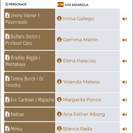
PERSONAJE
VOZ ESPAÑOLA
Jimmy Valmer /
Inma Gallego
Pasorraudo
Butters Stotch /
Gemma Martín
Profesor Caos
Bradley Biggle /
Elena Palacios
Mentabaya
Timmy Burch / Dr.
Yolanda Mateos
Timothy
Eric Cartman / Mapache
Margarita Ponce
Nathan
Ana Esther Alborg
Mimsy
Blanca Rada