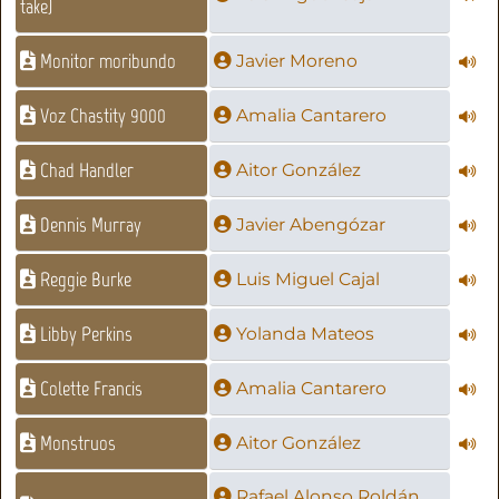
take)
Monitor moribundo
Javier Moreno
Voz Chastity 9000
Amalia Cantarero
Chad Handler
Aitor González
Dennis Murray
Javier Abengózar
Reggie Burke
Luis Miguel Cajal
Libby Perkins
Yolanda Mateos
Colette Francis
Amalia Cantarero
Monstruos
Aitor González
Rafael Alonso Roldán