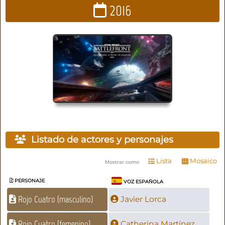
2016
Listado de actores y personajes
Lista
Mosaico
Mostrar como
PERSONAJE
VOZ ESPAÑOLA
Rojo Cuatro (masculino)
Javier Lorca
Rojo Cuatro (femenino)
Catherina Martínez