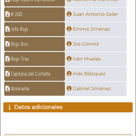
K-2SO
Juan Antonio Soler
Jefe Rojo
Emma Jiménez
Rojo Dos
Jos Gómez
Rojo Tres
Iván Muelas
Capitana del Corbeta
Inés Blázquez
Almirante
Gabriel Jiménez
Datos adicionales