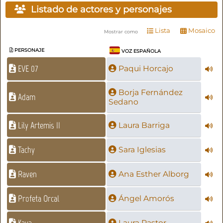
Listado de actores y personajes
Lista
Mosaico
Mostrar como
PERSONAJE
VOZ ESPAÑOLA
EVE 07
Paqui Horcajo
Borja Fernández
Adam
Sedano
Lily Artemis II
Laura Barriga
Tachy
Sara Iglesias
Raven
Ana Esther Alborg
Profeta Orcal
Ángel Amorós
Kaya
Laura Pastor