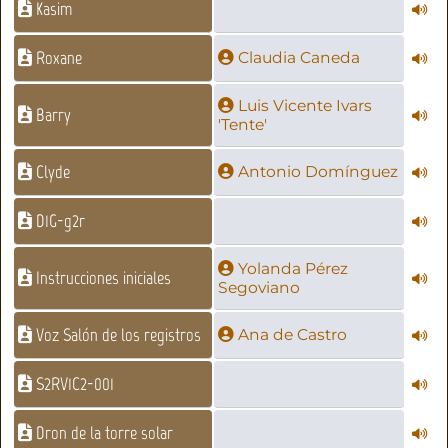
Kasim
Roxane
Claudia Caneda
Luis Vicente Ivars
Barry
'Tente'
Clyde
Antonio Domínguez
D1G-g2r
Yolanda Pérez
Instrucciones iniciales
Segoviano
Voz Salón de los registros
Ana de Castro
S2RV1C2-001
Dron de la torre solar