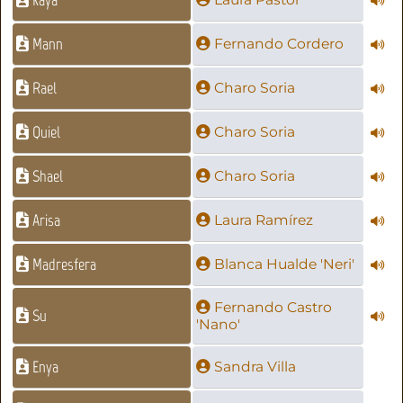
Mann
Fernando Cordero
Rael
Charo Soria
Quiel
Charo Soria
Shael
Charo Soria
Arisa
Laura Ramírez
Madresfera
Blanca Hualde 'Neri'
Fernando Castro
Su
'Nano'
Enya
Sandra Villa