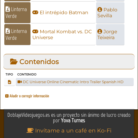
Linterna
Pablo
El intrépido Batman
Verde
Sevilla
Linterna
Mortal Kombat vs. DC
Jorge
Verde
Universe
Teixeira
Contenidos
TIPO
CONTENIDO
DC Universe Online Cinematic Intro Trailer Spanish HD
Añadir o corregir información
DoblajeVideojuegos.es es un proyecto sin ánimo de lucro creado
por
Yova Turnes
Invítame a un café en Ko-Fi