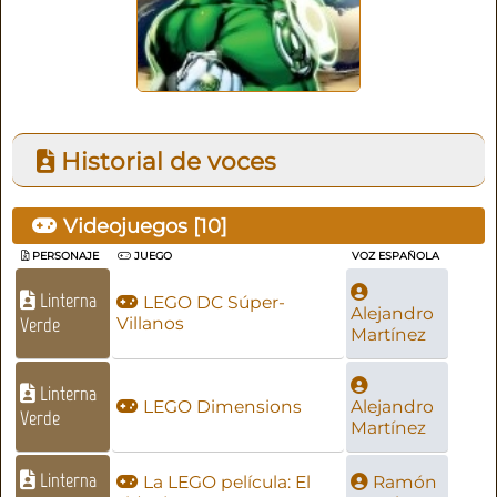
Historial de voces
Videojuegos [
10
]
PERSONAJE
JUEGO
VOZ ESPAÑOLA
Linterna
LEGO DC Súper-
Alejandro
Verde
Villanos
Martínez
Linterna
LEGO Dimensions
Alejandro
Verde
Martínez
Linterna
La LEGO película: El
Ramón