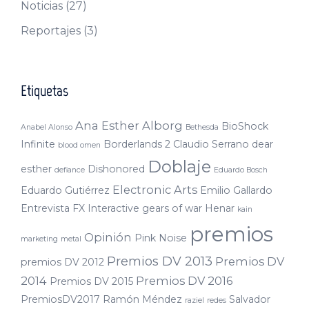
Noticias
(27)
Reportajes
(3)
Etiquetas
Ana Esther Alborg
BioShock
Anabel Alonso
Bethesda
Infinite
Borderlands 2
Claudio Serrano
dear
blood omen
Doblaje
esther
Dishonored
defiance
Eduardo Bosch
Electronic Arts
Eduardo Gutiérrez
Emilio Gallardo
Entrevista
FX Interactive
gears of war
Henar
kain
premios
Opinión
Pink Noise
marketing
metal
Premios DV 2013
Premios DV
premios DV 2012
2014
Premios DV 2016
Premios DV 2015
PremiosDV2017
Ramón Méndez
Salvador
raziel
redes