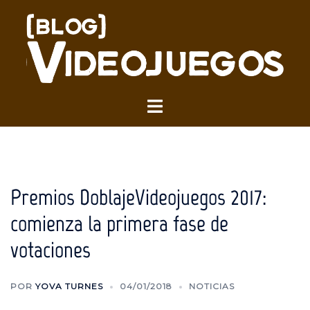
Saltar
al
contenido
Alternar
menú
Premios DoblajeVideojuegos 2017:
comienza la primera fase de
votaciones
POR
YOVA TURNES
04/01/2018
NOTICIAS