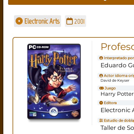
Electronic Arts
2001
Profeso
Interpretado por
Eduardo Gu
Actor idioma ori
David de Keyser
Juego
Harry Potter 
Editora
Electronic 
Estudio de dobla
Taller de S