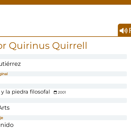
F
r Quirinus Quirrell
tiérrez
ginal
y la piedra filosofal
2001
Arts
je
onido