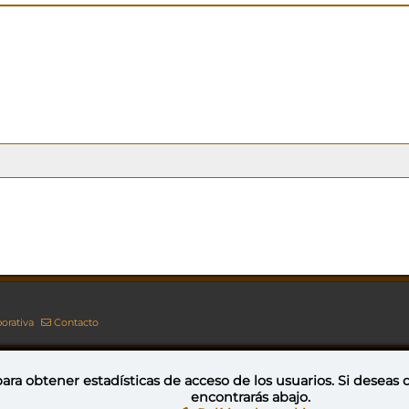
orativa
Contacto
ara obtener estadísticas de acceso de los usuarios. Si deseas
encontrarás abajo.
Esta obra está bajo una licencia de Creative Commons Reconocimiento-NoComercial-CompartirIgual 4.0 Internacional