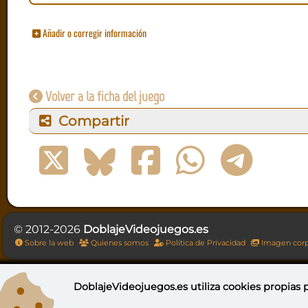
Añadir o corregir información
Volver a la ficha del juego
Compartir
© 2012-2026
DoblajeVideojuegos.es
Sobre la web
Quienes somos
Política de Privacidad
Imagen corp
DoblajeVideojuegos.es utiliza
cookies propias
p