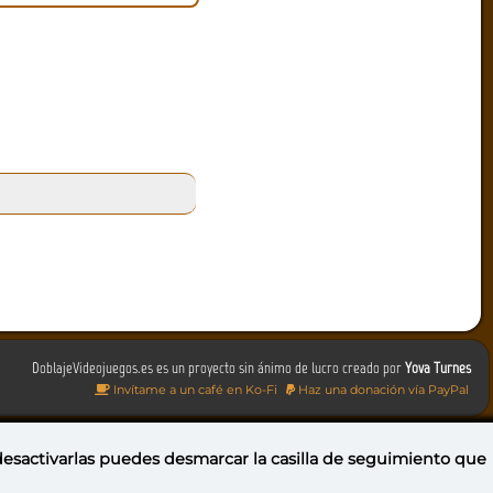
DoblajeVideojuegos.es es un proyecto sin ánimo de lucro creado por
Yova Turnes
Invítame a un café en Ko-Fi
Haz una donación vía PayPal
 desactivarlas puedes
desmarcar la casilla de seguimiento
que