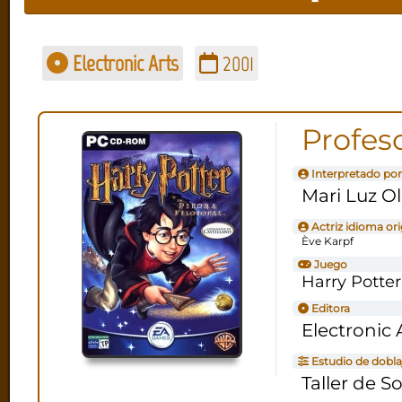
Electronic Arts
2001
Profes
Interpretado por
Mari Luz Ol
Actriz idioma ori
Ève Karpf
Juego
Harry Potter 
Editora
Electronic 
Estudio de dobla
Taller de S