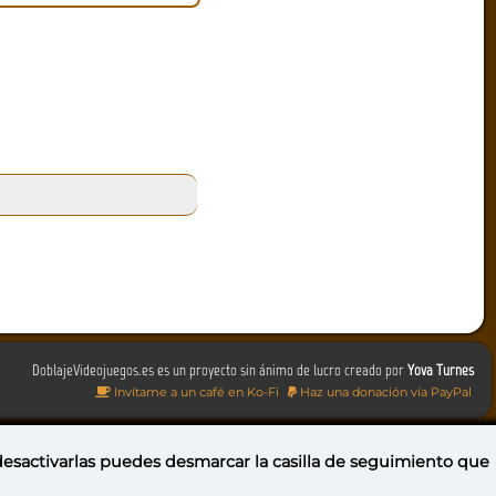
DoblajeVideojuegos.es es un proyecto sin ánimo de lucro creado por
Yova Turnes
Invítame a un café en Ko-Fi
Haz una donación vía PayPal
 desactivarlas puedes
desmarcar la casilla de seguimiento
que