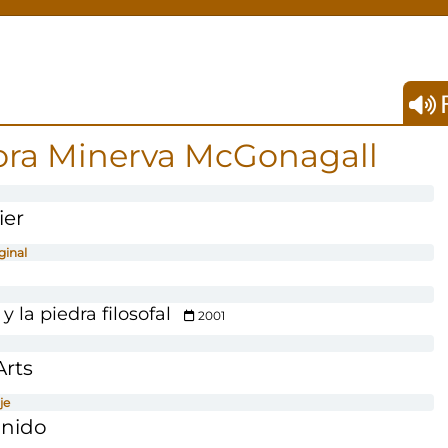
F
ora Minerva McGonagall
ier
ginal
y la piedra filosofal
2001
Arts
je
onido