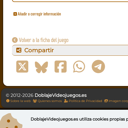
Añadir o corregir información
Volver a la ficha del juego
Compartir
© 2012-2026
DoblajeVideojuegos.es
Sobre la web
Quienes somos
Política de Privacidad
Imagen corp
DoblajeVideojuegos.es utiliza
cookies propias
p