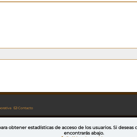
orativa
Contacto
ara obtener estadísticas de acceso de los usuarios. Si deseas
encontrarás abajo.
Esta obra está bajo una licencia de Creative Commons Reconocimiento-NoComercial-CompartirIgual 4.0 Internacional