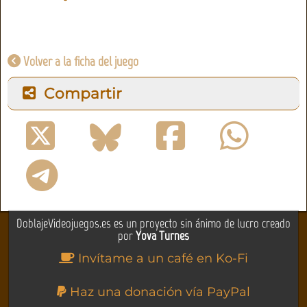
Volver a la ficha del juego
Compartir
DoblajeVideojuegos.es es un proyecto sin ánimo de lucro creado
por
Yova Turnes
Invítame a un café en Ko-Fi
Haz una donación vía PayPal