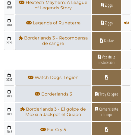
Hextech Mayhem: A League
Ziggs
2021
of Legends Story
Legends of Runeterra
Ziggs
2021
Borderlands 3 - Recompensa
Gustav
2020
de sangre
Voz de la
instalación
Watch Dogs: Legion
2020
Borderlands 3
Troy Calypso
2019
Borderlands 3 - El golpe de
Comerciante
2019
Moxxi a Jackpot el Guapo
chungo
Far Cry 5
2018