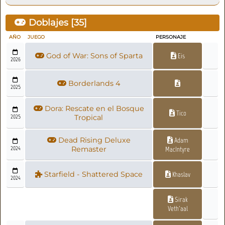
Doblajes [
35
]
AÑO
JUEGO
PERSONAJE
God of War: Sons of Sparta
Eis
2026
Borderlands 4
2025
Dora: Rescate en el Bosque
Tico
2025
Tropical
Dead Rising Deluxe
Adam
2024
Remaster
MacIntyre
Starfield - Shattered Space
Khaslav
2024
Sirak
Veth'aal