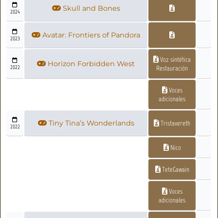
Skull and Bones
2024
Avatar: Frontiers of Pandora
2023
Voz sintética
Horizon Forbidden West
2022
Restauración
Voces
adicionales
Tiny Tina’s Wonderlands
Tristavereth
2022
Nico
TeteGawain
Voces
adicionales