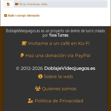
Te lo mereces, Alex
Añadir o corregir información
DoblajeVideojuegos.es es un proyecto sin ánimo de lucro creado
por
Yova Turnes
Invítame a un café en Ko-Fi
Haz una donación vía PayPal
© 2012-2026
DoblajeVideojuegos.es
Sobre la web
Quienes somos
Política de Privacidad