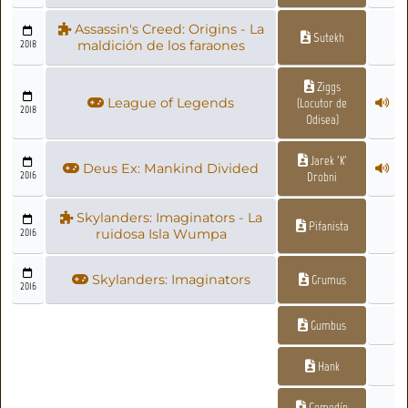
Assassin's Creed: Origins - La
Sutekh
2018
maldición de los faraones
Ziggs
League of Legends
(Locutor de
2018
Odisea)
Jarek 'K'
Deus Ex: Mankind Divided
2016
Drobni
Skylanders: Imaginators - La
Pifanista
2016
ruidosa Isla Wumpa
Skylanders: Imaginators
Grumus
2016
Gumbus
Hank
Comodín