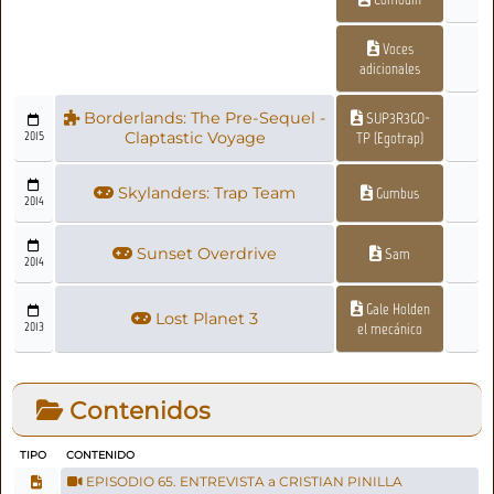
Voces
adicionales
Borderlands: The Pre-Sequel -
SUP3R3GO-
2015
Claptastic Voyage
TP (Egotrap)
Skylanders: Trap Team
Gumbus
2014
Sunset Overdrive
Sam
2014
Gale Holden
Lost Planet 3
2013
el mecánico
Contenidos
TIPO
CONTENIDO
EPISODIO 65. ENTREVISTA a CRISTIAN PINILLA