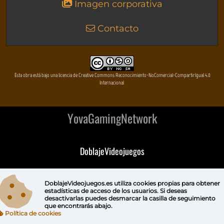
Imagen corporativa
Contacto
Esta obra está bajo una licencia de Creative Commons Reconocimiento-NoComercial-CompartirIgual 4.0
Internacional
YovaGamingNetwork
DoblajeVideojuegos
DeVuego
DoblajeVideojuegos.es utiliza
cookies propias
para obtener
estadísticas de acceso de los usuarios. Si deseas
DeVuego GAL
desactivarlas puedes
desmarcar la casilla de seguimiento
que encontrarás abajo.
Política de cookies
DeVuego LATAM