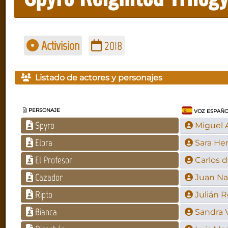
Activision
2018
Listado de actores y personajes
PERSONAJE
VOZ ESPAÑ
Spyro
Miguel 
Elora
Sara He
El Profesor
Carlos d
Cazador
Juan Nav
Ripto
Julián 
Bianca
Sandra V