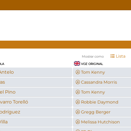
Lista
Mostrar como
OLA
VOZ ORIGINAL
Antelo
Tom Kenny
ras
Cassandra Morris
el Pino
Tom Kenny
arro Torelló
Robbie Daymond
Rodríguez
Gregg Berger
illa
Melissa Hutchison