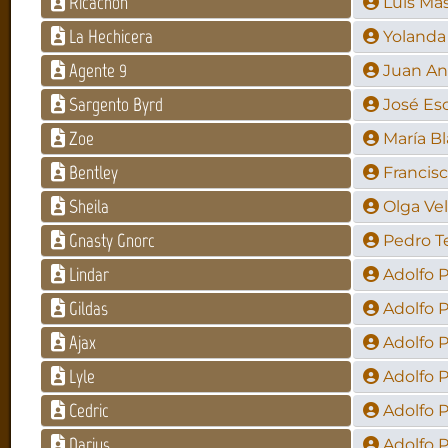
Ricachón
Luis Ma
La Hechicera
Yolanda
Agente 9
Juan An
Sargento Byrd
José Es
Zoe
María B
Bentley
Francisc
Sheila
Olga Ve
Gnasty Gnorc
Pedro T
Lindar
Adolfo 
Gildas
Adolfo 
Ajax
Adolfo 
Lyle
Adolfo 
Cedric
Adolfo 
Darius
Adolfo 