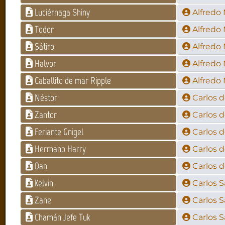
Luciérnaga Shiny
Alfredo
Todor
Alfredo
Sátiro
Alfredo
Halvor
Alfredo
Caballito de mar Ripple
Alfredo
Néstor
Carlos d
Zantor
Carlos d
Feriante Gnigel
Carlos d
Hermano Harry
Carlos d
Dan
Carlos d
Kelvin
Carlos 
Zane
Carlos 
Chamán Jefe Tuk
Carlos 