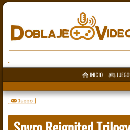
INICIO
JUEGO
Juego
Spyro Reignited Trilog