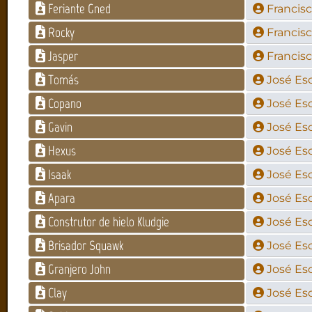
Feriante Gned
Francisc
Rocky
Francisc
Jasper
Francisc
Tomás
José Es
Copano
José Es
Gavin
José Es
Hexus
José Es
Isaak
José Es
Apara
José Es
Construtor de hielo Kludgie
José Es
Brisador Squawk
José Es
Granjero John
José Es
Clay
José Es