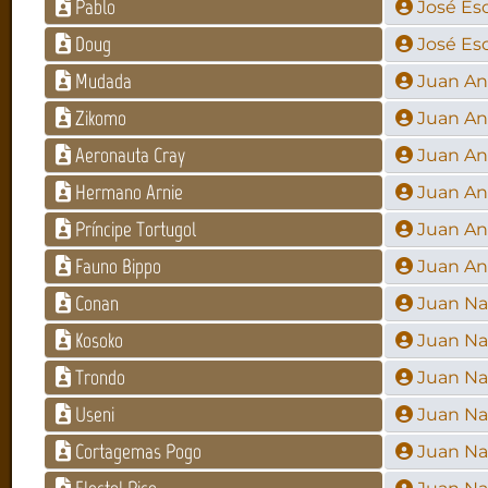
Pablo
José Es
Doug
José Es
Mudada
Juan An
Zikomo
Juan An
Aeronauta Cray
Juan An
Hermano Arnie
Juan An
Príncipe Tortugol
Juan An
Fauno Bippo
Juan An
Conan
Juan Nav
Kosoko
Juan Nav
Trondo
Juan Nav
Useni
Juan Nav
Cortagemas Pogo
Juan Nav