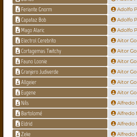
Feriante Gnorm
Adolfo 
Capataz Bob
Adolfo 
Mago Alaric
Adolfo 
Electrol Cerebrito
Aitor G
Cortagemas Twitchy
Aitor G
Fauno Loonie
Aitor G
Granjero Judiverde
Aitor G
Allgeier
Aitor G
Eugene
Aitor G
Níls
Alfredo
Bartolomé
Alfredo
Eldrid
Alfredo
Zeke
Alfredo