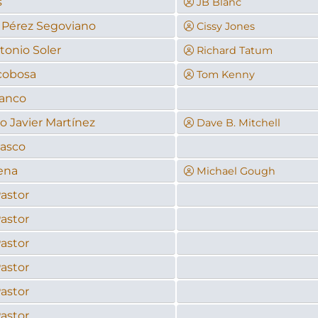
s
JB Blanc
 Pérez Segoviano
Cissy Jones
tonio Soler
Richard Tatum
cobosa
Tom Kenny
lanco
o Javier Martínez
Dave B. Mitchell
lasco
ena
Michael Gough
Pastor
Pastor
Pastor
Pastor
Pastor
Pastor