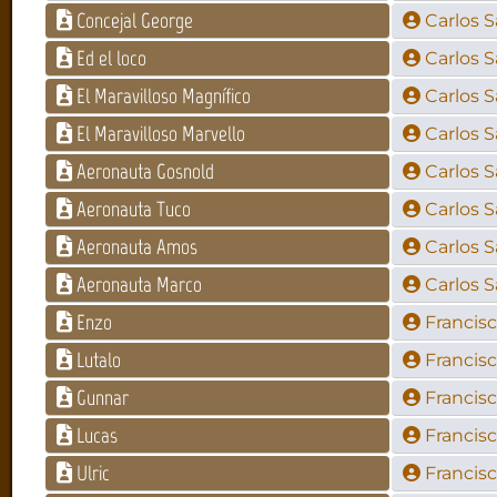
Concejal George
Carlos 
Ed el loco
Carlos 
El Maravilloso Magnífico
Carlos 
El Maravilloso Marvello
Carlos 
Aeronauta Gosnold
Carlos 
Aeronauta Tuco
Carlos 
Aeronauta Amos
Carlos 
Aeronauta Marco
Carlos 
Enzo
Francisc
Lutalo
Francisc
Gunnar
Francisc
Lucas
Francisc
Ulric
Francisc