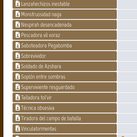
Lanzahechizos inestable
Monstruosidad naga
Nespirah desencadenada
Pescadora vil voraz
Saboteadora Pegabomba
Sobrevividor
Soldado de Azshara
Soplón entre sombras
Superviviente resguardado
Talladora tol'vir
Técnica obsesiva
Tiradora del campo de batalla
Vinculatormentas