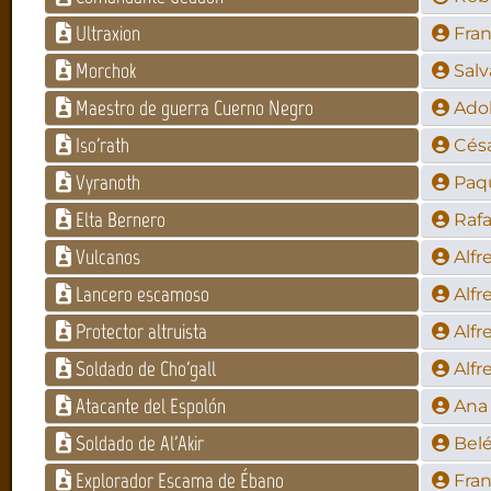
Ultraxion
Fra
Morchok
Salv
Maestro de guerra Cuerno Negro
Adol
Iso'rath
Césa
Vyranoth
Paq
Elta Bernero
Rafa
Vulcanos
Alfr
Lancero escamoso
Alfr
Protector altruista
Alfr
Soldado de Cho'gall
Alfr
Atacante del Espolón
Ana 
Soldado de Al'Akir
Bel
Explorador Escama de Ébano
Fra