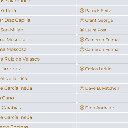
los Salamanca
ro Tena
Patrick Seitz
r Díaz Capilla
Grant George
San Millán
Laura Post
ma Moscoso
Cameron Folmar
ma Moscoso
Cameron Folmar
a Ruiz de Velasco
n Jiménez
Carlos Larkin
el de la Rica
e García Insúa
Dave B. Mitchell
a Cano
 Carabias
Dino Andrade
e García Insúa
erto Encinas