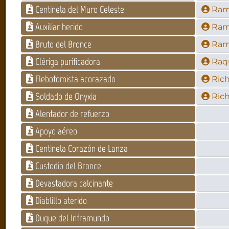
Centinela del Muro Celeste
Ram
Auxiliar herido
Ram
Bruto del Bronce
Ram
Clériga purificadora
Raqu
Flebotomista acorazado
Ric
Soldado de Onyxia
Ric
Alentador de refuerzo
Apoyo aéreo
Centinela Corazón de Lanza
Custodio del Bronce
Devastadora calcinante
Diablillo aterido
Duque del Inframundo