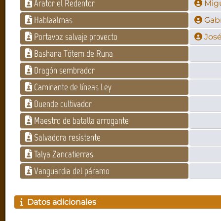
Arator el Redentor
Mig
Hablaalmas
Gab
Portavoz salvaje provecto
José
Bashana Tótem de Runa
Dragón sembrador
Caminante de líneas Ley
Duende cultivador
Maestro de batalla arrogante
Salvadora resistente
Talya Zancatierras
Vanguardia del páramo
Datos adicionales