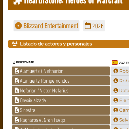
Blizzard Entertainment
2026
Listado de actores y personajes
PERSONAJE
VOZ E
Alamuerte / Neltharion
Rob
Alamuerte Rompemundos
Rob
Nefarian / Victor Nefarius
Rafa
Onyxia alzada
Ele
Sinestra
Car
Ragnaros el Gran Fuego
Salv