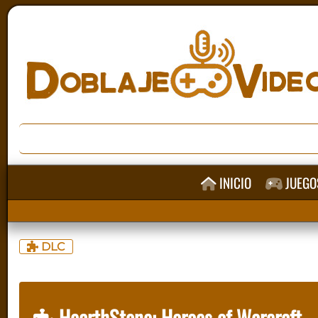
INICIO
JUEGO
DLC
HearthStone: Heroes of Warcraft