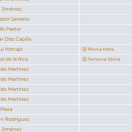
n Jiménez
ador Serrano
fo Pastor
r Díaz Capilla
ui Horcajo
Rhona Mitra
el de la Rica
Terrence Stone
edo Martínez
edo Martínez
edo Martínez
edo Martínez
Plaza
én Rodríguez
n Jiménez