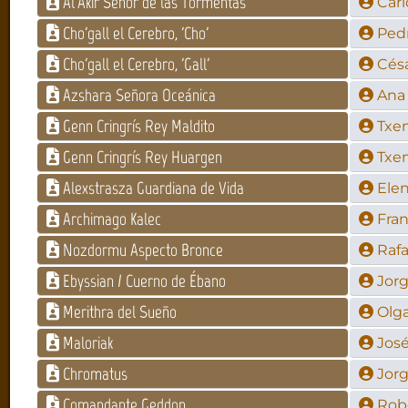
Al'Akir Señor de las Tormentas
Car
Cho'gall el Cerebro, 'Cho'
Ped
Cho'gall el Cerebro, 'Gall'
Césa
Azshara Señora Oceánica
Ana 
Genn Cringrís Rey Maldito
Txe
Genn Cringrís Rey Huargen
Txe
Alexstrasza Guardiana de Vida
Elen
Archimago Kalec
Fra
Nozdormu Aspecto Bronce
Rafa
Ebyssian / Cuerno de Ébano
Jorg
Merithra del Sueño
Olg
Maloriak
José
Chromatus
Jorg
Comandante Geddon
Rob