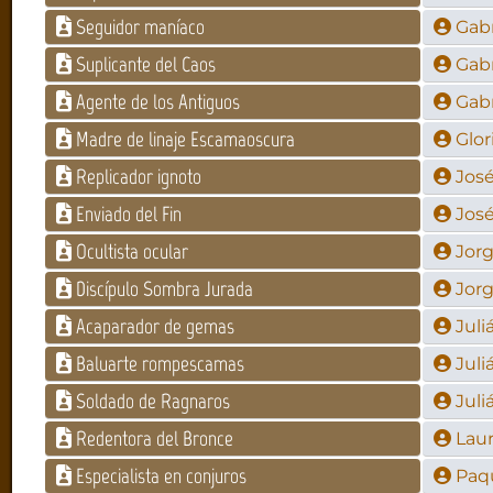
Seguidor maníaco
Gab
Suplicante del Caos
Gab
Agente de los Antiguos
Gab
Madre de linaje Escamaoscura
Glor
Replicador ignoto
José
Enviado del Fin
José
Ocultista ocular
Jorg
Discípulo Sombra Jurada
Jorg
Acaparador de gemas
Juli
Baluarte rompescamas
Juli
Soldado de Ragnaros
Juli
Redentora del Bronce
Lau
Especialista en conjuros
Paq