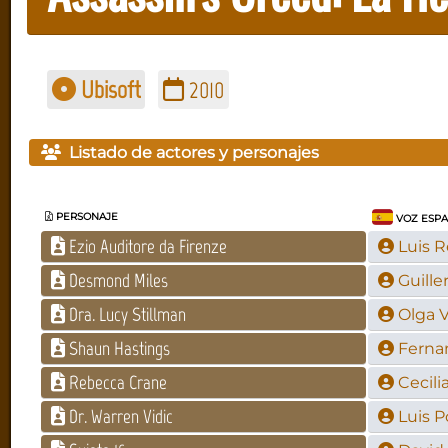
Ubisoft
2010
Listado de actores y personajes
PERSONAJE
VOZ ESP
Ezio Auditore da Firenze
Luis R
Desmond Miles
Guill
Dra. Lucy Stillman
Olga 
Shaun Hastings
Ferna
Rebecca Crane
Cecili
Dr. Warren Vidic
Luis P