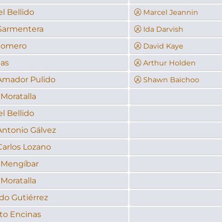
l Bellido
Marcel Jeannin
 Sarmentera
Ida Darvish
Romero
David Kaye
Mas
Arthur Holden
Amador Pulido
Shawn Baichoo
Moratalla
l Bellido
Antonio Gálvez
Carlos Lozano
a Mengíbar
Moratalla
do Gutiérrez
to Encinas