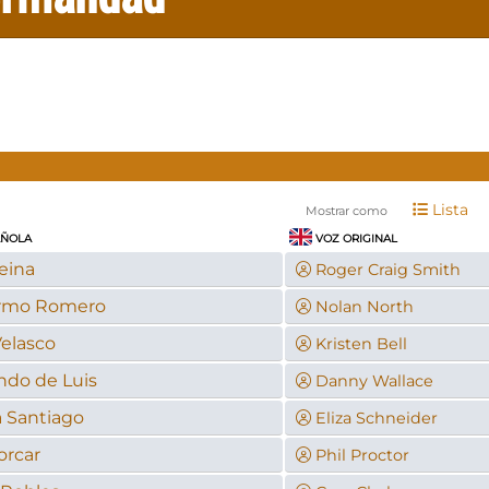
Lista
Mostrar como
AÑOLA
VOZ ORIGINAL
eina
Roger Craig Smith
ermo Romero
Nolan North
Velasco
Kristen Bell
ndo de Luis
Danny Wallace
a Santiago
Eliza Schneider
orcar
Phil Proctor