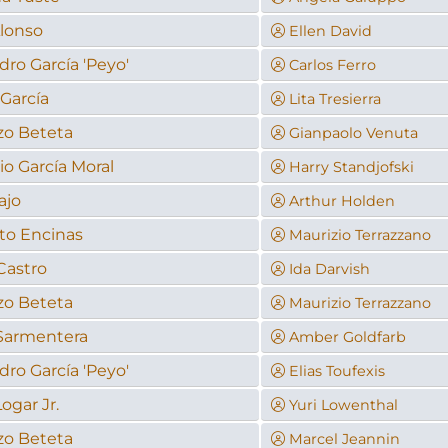
Alonso
Ellen David
dro García 'Peyo'
Carlos Ferro
García
Lita Tresierra
zo Beteta
Gianpaolo Venuta
o García Moral
Harry Standjofski
ajo
Arthur Holden
to Encinas
Maurizio Terrazzano
Castro
Ida Darvish
zo Beteta
Maurizio Terrazzano
 Sarmentera
Amber Goldfarb
dro García 'Peyo'
Elias Toufexis
ogar Jr.
Yuri Lowenthal
zo Beteta
Marcel Jeannin