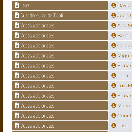
Lanz
David
Guardia suizo de Tivoli
Juan 
Voces adicionales
Ana Ma
Voces adicionales
Beatri
Voces adicionales
Carlos
Voces adicionales
Migue
Voces adicionales
Eduar
Voces adicionales
Pedro
Voces adicionales
Luis M
Voces adicionales
Eduar
Voces adicionales
Mario 
Voces adicionales
Conch
Voces adicionales
Pablo