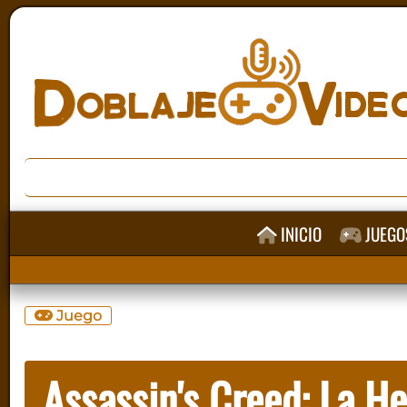
INICIO
JUEGO
Juego
Assassin's Creed: La 