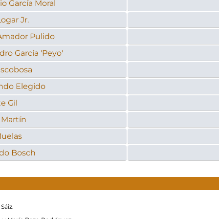
o García Moral
ogar Jr.
Amador Pulido
dro García 'Peyo'
Escobosa
ndo Elegido
e Gil
 Martín
Muelas
do Bosch
Sáiz.