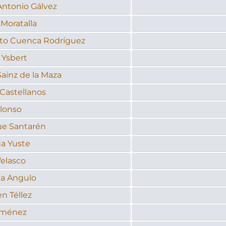
Antonio Gálvez
Moratalla
to Cuenca Rodríguez
 Ysbert
ainz de la Maza
Castellanos
Alonso
ue Santarén
na Yuste
Velasco
ia Angulo
n Téllez
iménez