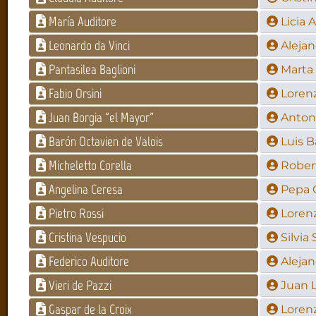
María Auditore
Licia 
Leonardo da Vinci
Alejan
Pantasilea Baglioni
Marta 
Fabio Orsini
Loren
Juan Borgia "el Mayor"
Antoni
Barón Octavien de Valois
Luis B
Micheletto Corella
Rober
Angelina Ceresa
Pepa 
Pietro Rossi
Loren
Cristina Vespucio
Silvia
Federico Auditore
Alejan
Vieri de Pazzi
Juan L
Gaspar de la Croix
Loren