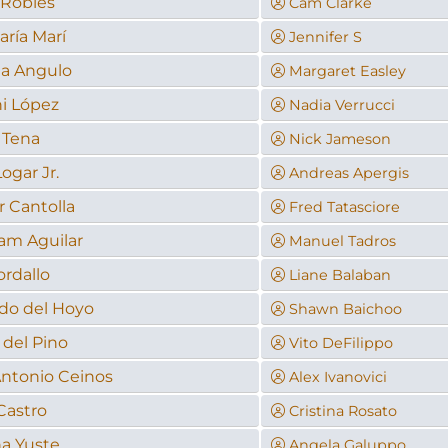
 Robles
Cam Clarke
ría Marí
Jennifer S
ia Angulo
Margaret Easley
i López
Nadia Verrucci
 Tena
Nick Jameson
ogar Jr.
Andreas Apergis
 Cantolla
Fred Tatasciore
am Aguilar
Manuel Tadros
rdallo
Liane Balaban
do del Hoyo
Shawn Baichoo
 del Pino
Vito DeFilippo
Antonio Ceinos
Alex Ivanovici
Castro
Cristina Rosato
na Yuste
Angela Galuppo