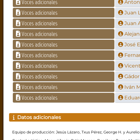
Voces adicionales
Antoni
Voces adicionales
Juan L
Voces adicionales
Juan 
Voces adicionales
Alejan
Voces adicionales
José 
Voces adicionales
Ferna
Voces adicionales
Vicent
Voces adicionales
Gádor
Voces adicionales
Iván 
Voces adicionales
Eduar
Datos adicionales
Equipo de producción: Jesús Lázaro, Txus Pérez, George H. y Aurelio 