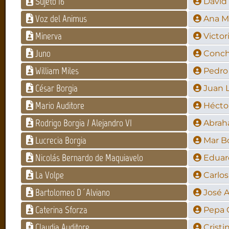
Sujeto 16
David
Voz del Animus
Ana Ma
Minerva
Victor
Juno
Conch
William Miles
Pedro
César Borgia
Juan L
Mario Auditore
Héctor
Rodrigo Borgia / Alejandro VI
Abrah
Lucrecia Borgia
Mar Bo
Nicolás Bernardo de Maquiavelo
Eduar
La Volpe
Carlos
Bartolomeo D´Alviano
José 
Caterina Sforza
Pepa 
Claudia Auditore
Cristi