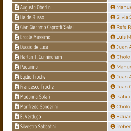
Augusto Oberlin
Manue
Lia de Russo
Silvia
Gian Giacomo Caprotti 'Salai'
Rafa 
Ercole Massimo
Luis 
Duccio de Luca
Juan 
Harlan T. Cunningham
Cholo 
Paganino
Manue
Egidio Troche
Juan 
Francesco Troche
Juan 
Madonna Solari
Isatx
Manfredo Sonderini
Cholo 
El Verdugo
Eduar
Silvestro Sabbatini
Rober