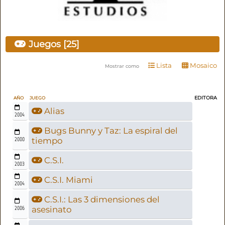
Juegos [25]
Lista
Mosaico
Mostrar como
EDITORA
AÑO
JUEGO
Alias
2004
Bugs Bunny y Taz: La espiral del
2000
tiempo
C.S.I.
2003
C.S.I. Miami
2004
C.S.I.: Las 3 dimensiones del
2006
asesinato