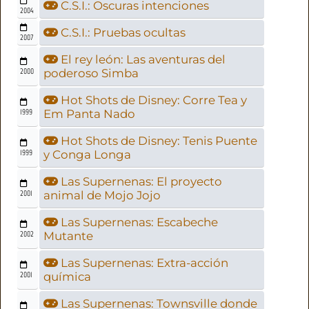
C.S.I.: Oscuras intenciones
2004
C.S.I.: Pruebas ocultas
2007
El rey león: Las aventuras del
2000
poderoso Simba
Hot Shots de Disney: Corre Tea y
1999
Em Panta Nado
Hot Shots de Disney: Tenis Puente
1999
y Conga Longa
Las Supernenas: El proyecto
2001
animal de Mojo Jojo
Las Supernenas: Escabeche
2002
Mutante
Las Supernenas: Extra-acción
2001
química
Las Supernenas: Townsville donde