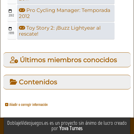
Pro Cycling Manager: Temporada
2012
2012
Toy Story 2: ¡Buzz Lightyear al
1999
rescate!
Últimos miembros conocidos
Contenidos
Añadir o corregir información
DoblajeVideojuegos.es es un proyecto sin ánimo de lucro creado
por
Yova Turnes