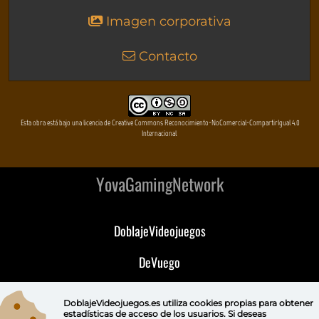
Imagen corporativa
Contacto
Esta obra está bajo una licencia de Creative Commons Reconocimiento-NoComercial-CompartirIgual 4.0
Internacional
YovaGamingNetwork
DoblajeVideojuegos
DeVuego
DeVuego GAL
DoblajeVideojuegos.es utiliza
cookies propias
para obtener
estadísticas de acceso de los usuarios. Si deseas