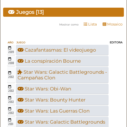
Juegos [13]
Lista
Mosaico
Mostrar como
EDITORA
AÑO
JUEGO
Cazafantasmas: El videojuego
2009
La conspiración Bourne
2008
Star Wars: Galactic Battlegrounds -
2002
Campañas Clon
Star Wars: Obi-Wan
2002
Star Wars: Bounty Hunter
2002
Star Wars: Las Guerras Clon
2002
Star Wars: Galactic Battlegrounds
2001