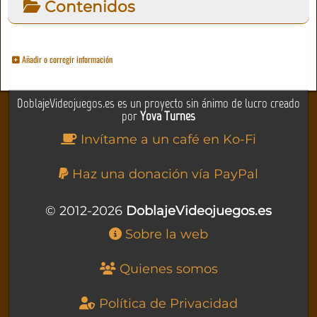
Contenidos
Añadir o corregir información
DoblajeVideojuegos.es es un proyecto sin ánimo de lucro creado
por
Yova Turnes
Invítame a un café en Ko-Fi
Haz una donación vía PayPal
© 2012-2026
DoblajeVideojuegos.es
Sobre la web
Quienes somos
Política de Privacidad