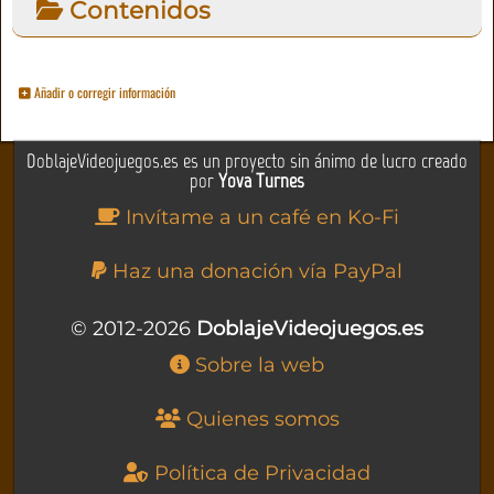
Contenidos
Añadir o corregir información
DoblajeVideojuegos.es es un proyecto sin ánimo de lucro creado
por
Yova Turnes
Invítame a un café en Ko-Fi
Haz una donación vía PayPal
© 2012-2026
DoblajeVideojuegos.es
Sobre la web
Quienes somos
Política de Privacidad