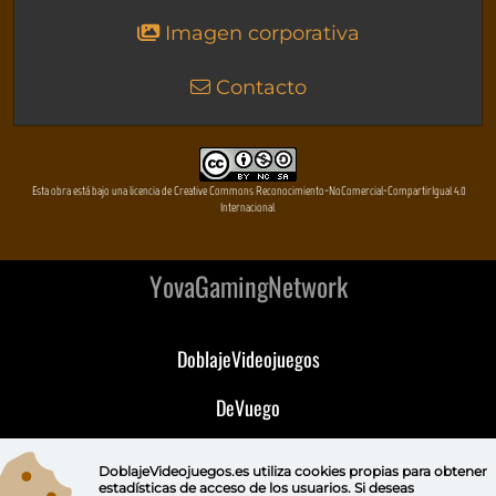
Imagen corporativa
Contacto
Esta obra está bajo una licencia de Creative Commons Reconocimiento-NoComercial-CompartirIgual 4.0
Internacional
YovaGamingNetwork
DoblajeVideojuegos
DeVuego
DeVuego GAL
DoblajeVideojuegos.es utiliza
cookies propias
para obtener
estadísticas de acceso de los usuarios. Si deseas