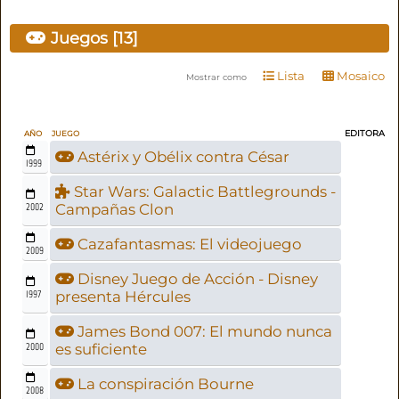
Juegos [13]
Lista
Mosaico
Mostrar como
EDITORA
AÑO
JUEGO
Astérix y Obélix contra César
1999
Star Wars: Galactic Battlegrounds -
2002
Campañas Clon
Cazafantasmas: El videojuego
2009
Disney Juego de Acción - Disney
1997
presenta Hércules
James Bond 007: El mundo nunca
2000
es suficiente
La conspiración Bourne
2008