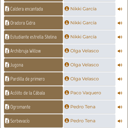
Caldera encantada
Nikki García
Oradora Gidra
Nikki García
Estudiante estrella Stelina
Nikki García
Archibruja Willow
Olga Velasco
Jugona
Olga Velasco
Pardilla de primero
Olga Velasco
Acólito de la Cábala
Paco Vaquero
Ogromante
Pedro Tena
Sorbevacío
Pedro Tena