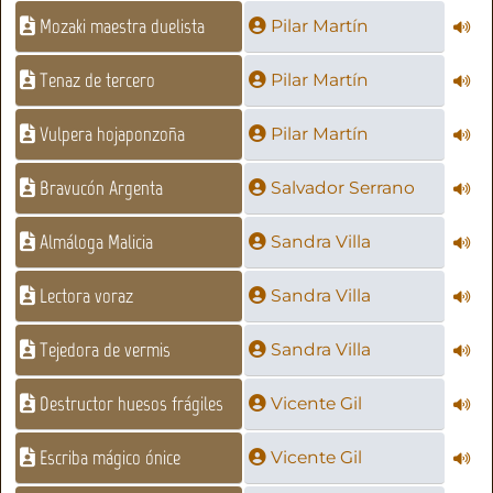
Mozaki maestra duelista
Pilar Martín
Tenaz de tercero
Pilar Martín
Vulpera hojaponzoña
Pilar Martín
Bravucón Argenta
Salvador Serrano
Almáloga Malicia
Sandra Villa
Lectora voraz
Sandra Villa
Tejedora de vermis
Sandra Villa
Destructor huesos frágiles
Vicente Gil
Escriba mágico ónice
Vicente Gil