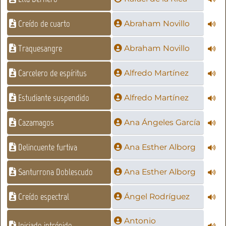
Creído de cuarto
Abraham Novillo
Traquesangre
Abraham Novillo
Carcelero de espíritus
Alfredo Martínez
Estudiante suspendido
Alfredo Martínez
Cazamagos
Ana Ángeles García
Delincuente furtiva
Ana Esther Alborg
Santurrona Doblescudo
Ana Esther Alborg
Creído espectral
Ángel Rodríguez
Antonio
Iniciado intrépido