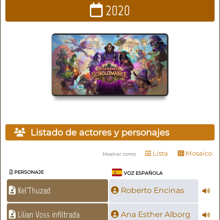
2020
Listado de actores y personajes
Lista
Mosaico
Mostrar como
PERSONAJE
VOZ ESPAÑOLA
Kel'Thuzad
Roberto Encinas
Lilian Voss infiltrada
Ana Esther Alborg