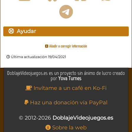
Ayudar
Añadir o corregir información
Última actualización 19/04/2021
DoblajeVideojuegos.es es un proyecto sin ánimo de lucro creado
por
Yova Turnes
Invítame a un café en Ko-Fi
Haz una donación vía PayPal
© 2012-2026
DoblajeVideojuegos.es
Sobre la web