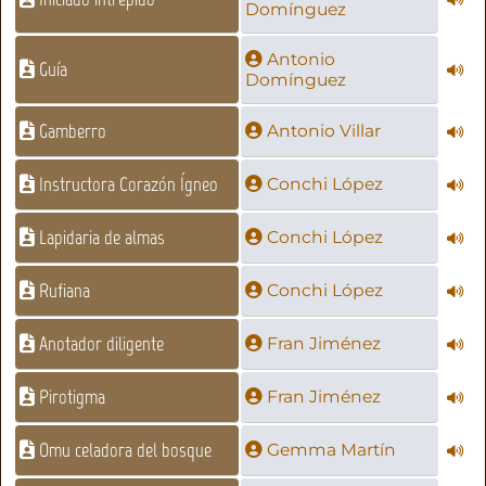
Domínguez
Antonio
Guía
Domínguez
Gamberro
Antonio Villar
Instructora Corazón Ígneo
Conchi López
Lapidaria de almas
Conchi López
Rufiana
Conchi López
Anotador diligente
Fran Jiménez
Pirotigma
Fran Jiménez
Omu celadora del bosque
Gemma Martín