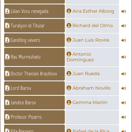
Lilian Voss renegada
Ana Esther Alborg
Turalyon el Titular
Richard del Olmo
Gandling severo
Juan Luis Rovira
Antonio
Ras Murmuhielo
Domínguez
Doctor Theolen Krastinov
Juan Rueda
Lord Barov
Abraham Novillo
Jandice Barov
Gemma Martín
Profesor Pizarro
Elta Bernero
Rafael de la Rica