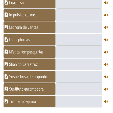
Guardesa
Impulsiva carmesí
Ladrona de varitas
Lanzaplumas
Mística rompesquirlas
Shan'do Garratroz
Sospechosa de segundo
Sustituta encantadora
Tutora mezquina