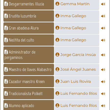
Desgarramentes Illucia
Gemma Martín
Erudita luzumbría
Inma Gallego
Gran abadesa Alura
Inma Gallego
Neófita del culto
Inma Gallego
Administrador de
Jorge García Insúa
pergaminos
Maestro de llaves Alabastro
José Ángel Juanes
Cazador maestro Kreen
Juan Luis Rovira
Tradicionalista Polkelt
Luis Fernando Ríos
Alumno aplicado
Luis Fernando Ríos