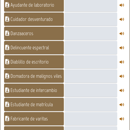
Ayudante de laboratorio
Cuidador desventurado
Danzaaceros
Delincuente espectral
Diablillo de escritorio
Domadora de malignos viles
Estudiante de intercambio
Estudiante de matrícula
Fabricante de varitas