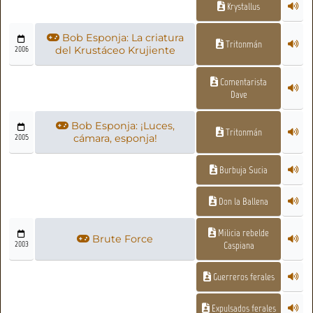
Krystallus
Bob Esponja: La criatura
Tritonmán
2006
del Krustáceo Krujiente
Comentarista
Dave
Bob Esponja: ¡Luces,
Tritonmán
2005
cámara, esponja!
Burbuja Sucia
Don la Ballena
Milicia rebelde
Brute Force
2003
Caspiana
Guerreros ferales
Expulsados ferales