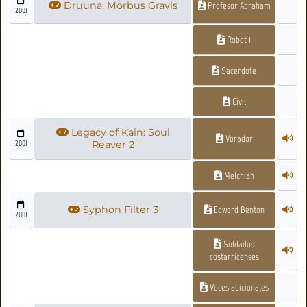
Druuna: Morbus Gravis
Profesor Abraham
2001
Robot 1
Sacerdote
Civil
Legacy of Kain: Soul
Vorador
2001
Reaver 2
Melchiah
Syphon Filter 3
Edward Benton
2001
Soldados
costarricenses
Voces adicionales