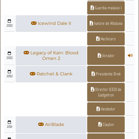
Guardia malasio 1
Icewind Dale II
Iselore de Altaluna
2002
Hechicero
Legacy of Kain: Blood
Vorador
2002
Omen 2
Ratchet & Clank
Presidente Drek
2002
Director (CEO) de
Gadgetron
Vendedor
AirBlade
Clayton
2001