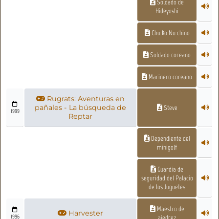
Soldado de
Hideyoshi
Chu Ko Nu chino
Soldado coreano
Marinero coreano
Rugrats: Aventuras en
pañales - La búsqueda de
Steve
1999
Reptar
Dependiente del
minigolf
Guardia de
seguridad del Palacio
de los Juguetes
Maestro de
Harvester
1996
ajedrez