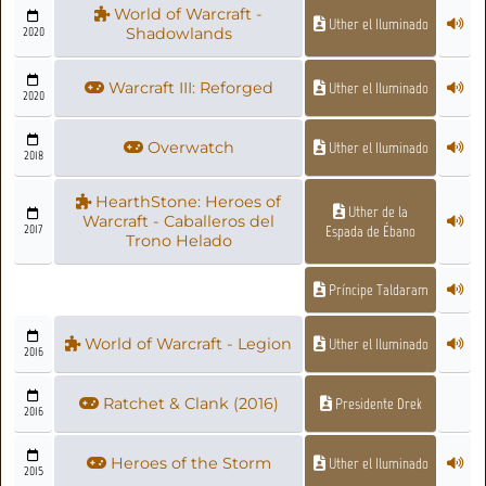
World of Warcraft -
Uther el Iluminado
2020
Shadowlands
Warcraft III: Reforged
Uther el Iluminado
2020
Overwatch
Uther el Iluminado
2018
HearthStone: Heroes of
Uther de la
Warcraft - Caballeros del
2017
Espada de Ébano
Trono Helado
Príncipe Taldaram
World of Warcraft - Legion
Uther el Iluminado
2016
Ratchet & Clank (2016)
Presidente Drek
2016
Heroes of the Storm
Uther el Iluminado
2015