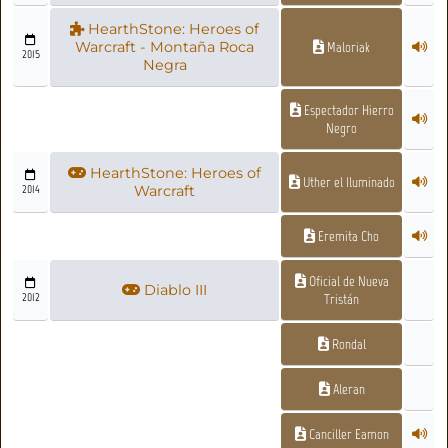
HearthStone: Heroes of
Warcraft - Montaña Roca
Maloriak
2015
Negra
Espectador Hierro
Negro
HearthStone: Heroes of
Uther el Iluminado
2014
Warcraft
Eremita Cho
Oficial de Nueva
Diablo III
2012
Tristán
Rondal
Aleran
Canciller Eamon