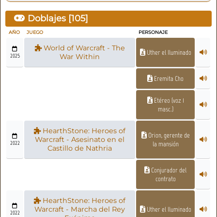
Doblajes [
105
]
AÑO
JUEGO
PERSONAJE
World of Warcraft - The
Uther el Iluminado
2025
War Within
Eremita Cho
Etéreo (voz 1
masc.)
HearthStone: Heroes of
Orion, gerente de
Warcraft - Asesinato en el
2022
la mansión
Castillo de Nathria
Conjurador del
contrato
HearthStone: Heroes of
Warcraft - Marcha del Rey
Uther el Iluminado
2022