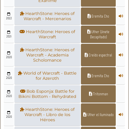
Exánime
HearthStone: Heroes of
Eremita Cho
2022
Warcraft - Mercenarios
HearthStone: Heroes of
Uther (Jinete
2021
Warcraft
Decapitado)
HearthStone: Heroes of
Warcraft - Academia
Creído espectral
2020
Scholomance
World of Warcraft - Battle
Eremita Cho
2020
for Azeroth
Bob Esponja: Battle for
Tritonman
2020
Bikini Bottom - Rehydrated
HearthStone: Heroes of
Warcraft - Libro de los
Uther el Iluminado
2020
Héroes