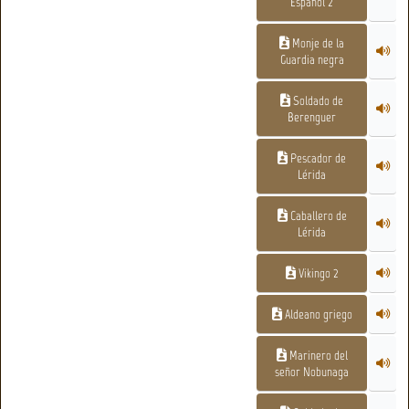
Español 2
Monje de la
Guardia negra
Soldado de
Berenguer
Pescador de
Lérida
Caballero de
Lérida
Vikingo 2
Aldeano griego
Marinero del
señor Nobunaga