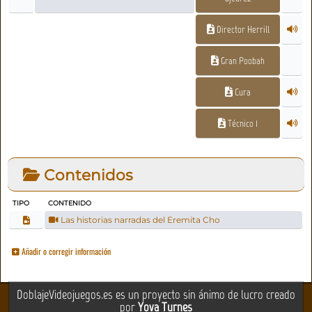
Director Herrill
Gran Poobah
Cura
Técnico 1
Contenidos
TIPO
CONTENIDO
Las historias narradas del Eremita Cho
Añadir o corregir información
DoblajeVideojuegos.es es un proyecto sin ánimo de lucro creado
por
Yova Turnes