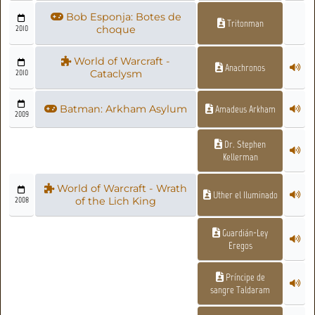
Bob Esponja: Botes de
Tritonman
2010
choque
World of Warcraft -
Anachronos
2010
Cataclysm
Batman: Arkham Asylum
Amadeus Arkham
2009
Dr. Stephen
Kellerman
World of Warcraft - Wrath
Uther el Iluminado
2008
of the Lich King
Guardián-Ley
Eregos
Príncipe de
sangre Taldaram