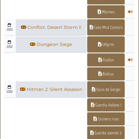
Marines
Conflict: Desert Storm II
Cabo Mick Connors
2003
Dungeon Siege
Ulfgrim
2002
Foulton
Bodrus
Hitman 2: Silent Assassin
Socio de Sergei
2002
Guardia italiano 1
Cocinero ruso
Guardia alemán 2