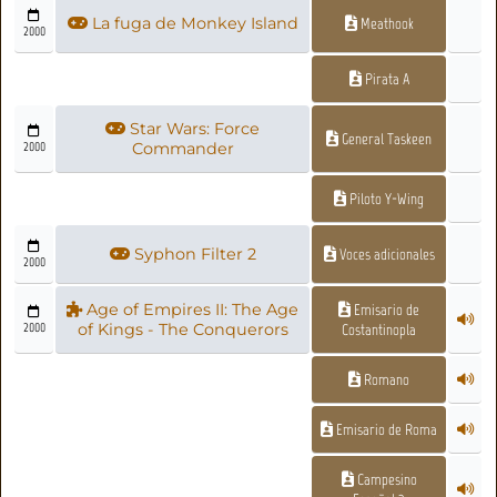
La fuga de Monkey Island
Meathook
2000
Pirata A
Star Wars: Force
General Taskeen
2000
Commander
Piloto Y-Wing
Syphon Filter 2
Voces adicionales
2000
Age of Empires II: The Age
Emisario de
2000
of Kings - The Conquerors
Costantinopla
Romano
Emisario de Roma
Campesino