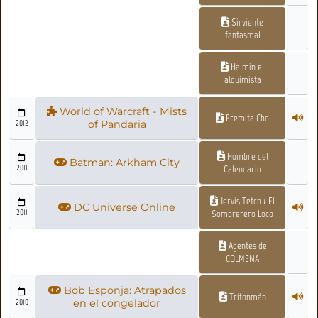
Sirviente
fantasmal
Halmin el
alquimista
World of Warcraft - Mists
Eremita Cho
2012
of Pandaria
Hombre del
Batman: Arkham City
2011
Calendario
Jervis Tetch / El
DC Universe Online
2011
Sombrerero Loco
Agentes de
COLMENA
Bob Esponja: Atrapados
Tritonmán
2010
en el congelador