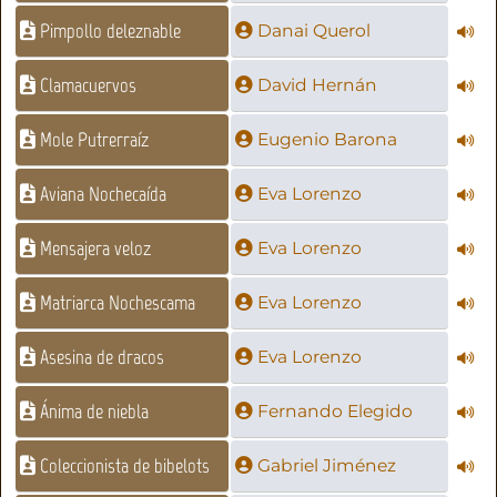
Pimpollo deleznable
Danai Querol
Clamacuervos
David Hernán
Mole Putrerraíz
Eugenio Barona
Aviana Nochecaída
Eva Lorenzo
Mensajera veloz
Eva Lorenzo
Matriarca Nochescama
Eva Lorenzo
Asesina de dracos
Eva Lorenzo
Ánima de niebla
Fernando Elegido
Coleccionista de bibelots
Gabriel Jiménez