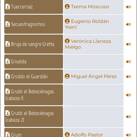
Tuercerraíz
Txema Moscoso
Eugenio Roldán
Secuestragnomos
'Keni'
Verónica Llaneza
Bruja de sangre Gretta
Mielgo
Griselda
Groddo el Guardián
Miguel Ángel Pérez
Grubb el Bebeciénagas
(cabeza 1)
Grubb el Bebeciénagas
(cabeza 2)
Grum
Adolfo Pastor