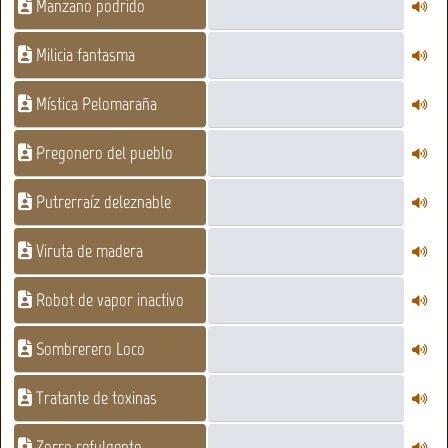
Manzano podrido
Milicia fantasma
Mística Pelomaraña
Pregonero del pueblo
Putrerraíz deleznable
Viruta de madera
Robot de vapor inactivo
Sombrerero Loco
Tratante de toxinas
Zorro refulgente