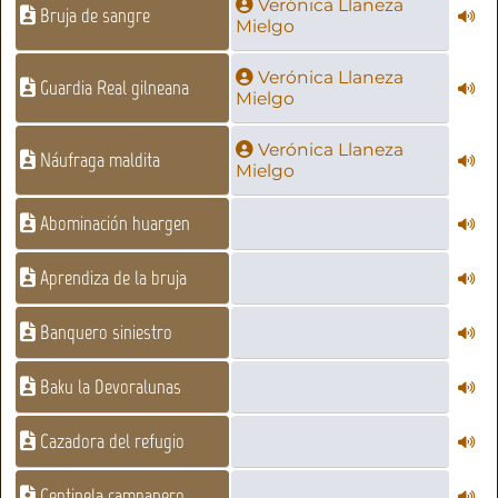
Verónica Llaneza
Bruja de sangre
Mielgo
Verónica Llaneza
Guardia Real gilneana
Mielgo
Verónica Llaneza
Náufraga maldita
Mielgo
Abominación huargen
Aprendiza de la bruja
Banquero siniestro
Baku la Devoralunas
Cazadora del refugio
Centinela campanero