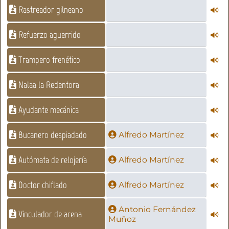
Rastreador gilneano
Refuerzo aguerrido
Trampero frenético
Nalaa la Redentora
Ayudante mecánica
Bucanero despiadado
Alfredo Martínez
Autómata de relojería
Alfredo Martínez
Doctor chiflado
Alfredo Martínez
Antonio Fernández
Vinculador de arena
Muñoz