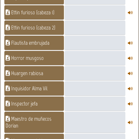
Ettin furioso (cabeza 1)
Ettin furioso (cabeza 2)
Flautista embrujada
Horror musgoso
Huargen rabiosa
Inquisidor Alma Vil
Inspector jefa
Maestro de muñecos
Dorian