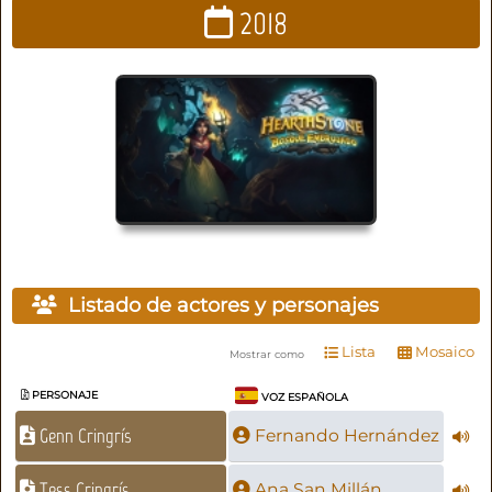
2018
Listado de actores y personajes
Lista
Mosaico
Mostrar como
PERSONAJE
VOZ ESPAÑOLA
Genn Cringrís
Fernando Hernández
Tess Cringrís
Ana San Millán