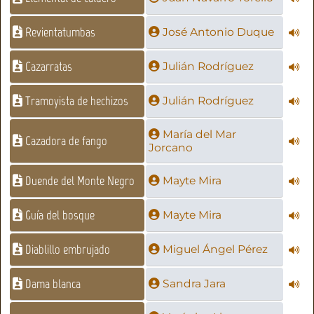
Revientatumbas
José Antonio Duque
Cazarratas
Julián Rodríguez
Tramoyista de hechizos
Julián Rodríguez
María del Mar
Cazadora de fango
Jorcano
Duende del Monte Negro
Mayte Mira
Guía del bosque
Mayte Mira
Diablillo embrujado
Miguel Ángel Pérez
Dama blanca
Sandra Jara