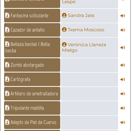
Lespe
Fantasma sollozante
Sandra Jara
Cazador de antaño
Txema Moscoso
Belleza bestial / Bella
Verónica Llaneza
bestia
Mielgo
Zombi abotargado
Cartógrafa
Artillero de ametralladora
Tripulante maldita
Adepto de Piel de Cuervo