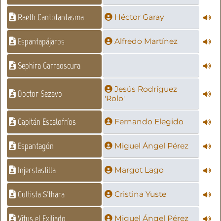
Raeth Cantofantasma
Héctor Garay
Espantapájaros
Alfredo Martínez
Sephira Garraoscura
Jesús Rodríguez
Doctor Sezavo
'Rolo'
Capitán Escalofríos
Fernando Elegido
Espantagón
Miguel Ángel Pérez
Injerstastilla
Margot Lago
Cultista S'thara
Cristina Yuste
Vitus el Exiliado
Miguel Ángel Pérez