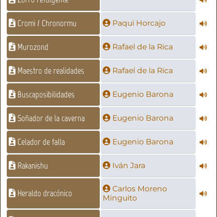
Cromi / Chronormu
Paqui Horcajo
Murozond
Rafael de la Rica
Maestro de realidades
Rafael de la Rica
Buscaposibilidades
Eugenio Barona
Soñador de la caverna
Eugenio Barona
Celador de falla
Eugenio Barona
Rakanishu
Iván Jara
Carlos Moreno
Heraldo dracónico
Minguito