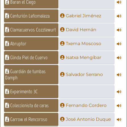
Baran el Ciego
Centurión Leñomaleza
Gabriel Jiménez
Clamacuervos Cozzlewurt
David Hernán
Abruptor
Txema Moscoso
Glinda Piel de Cuervo
Isatxa Mengíbar
Guardián de tumbas
Salvador Serrano
Damph
Experimento 3C
Coleccionista de caras
Fernando Cordero
Garrow el Rencoroso
José Antonio Duque