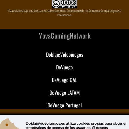
Esta obra está bajo una licencia de Creative Commons Reconocimiento-NoComercial-CompartirIgual 4.0
Internacional
YovaGamingNetwork
DoblajeVideojuegos
DeVuego
DeVuego GAL
DeVuego LATAM
DeVuego Portugal
DoblajeVideojuegos.es utiliza
cookies propias
para obtener
estadísticas de acceso de los usuarios. Si deseas