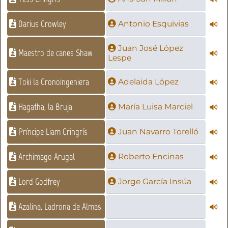
Darius Crowley
Antonio Esquivias
Juan José López
Maestro de canes Shaw
Lespe
Toki la Cronoingeniera
Adelaida López
Hagatha, la Bruja
María Luisa Marciel
Príncipe Liam Cringrís
Juan Navarro Torelló
Archimago Arugal
Roberto Encinas
Lord Godfrey
Jorge García Insúa
Azalina, Ladrona de Almas