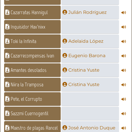
Cazarratas Hannigul
Julián Rodríguez
Inquisidor Hav'nixx
Toki la Infinita
Adelaida López
Cazarrecompensas Ivan
Eugenio Barona
Amantes desolados
Cristina Yuste
Niira la Tramposa
Cristina Yuste
Pete, el Corrupto
Sazzmi Cuernogentil
Maestro de plagas Rancel
José Antonio Duque