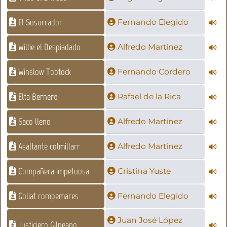
El Susurrador
Fernando Elegido
Willie el Despiadado
Alfredo Martínez
Winslow Tobtock
Fernando Cordero
Elta Bernero
Rafael de la Rica
Saco lleno
Alfredo Martínez
Asaltante colmillarr
Alfredo Martínez
Compañera impetuosa
Cristina Yuste
Goliat rompemares
Fernando Elegido
Juan José López
Justiciero Gilneano