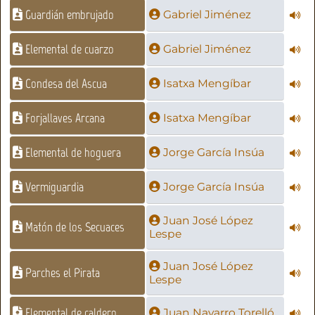
Guardián embrujado
Gabriel Jiménez
Elemental de cuarzo
Gabriel Jiménez
Condesa del Ascua
Isatxa Mengíbar
Forjallaves Arcana
Isatxa Mengíbar
Elemental de hoguera
Jorge García Insúa
Vermiguardia
Jorge García Insúa
Juan José López
Matón de los Secuaces
Lespe
Juan José López
Parches el Pirata
Lespe
Elemental de caldero
Juan Navarro Torelló