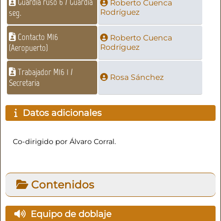
Guardia ruso 6 / Guardia
Roberto Cuenca
seg.
Rodríguez
Contacto M16
Roberto Cuenca
(Aeropuerto)
Rodríguez
Trabajador M16 1 /
Rosa Sánchez
Secretaria
Datos adicionales
Co-dirigido por Álvaro Corral.
Contenidos
Equipo de doblaje