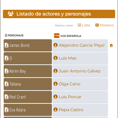
Listado de actores y personajes
Lista
Mosaico
Mostrar como
PERSONAJE
VOZ ESPAÑOLA
James Bond
Alejandro García 'Peyo'
Q
Luis Mas
Kerim Bey
Juan Antonio Gálvez
Tatiana
Olga Cano
Red Grant
Luis Porcar
Eva Adara
Pepa Castro