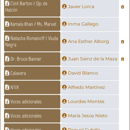
Clint Barton / Ojo de
Javier Lorca
Halcón
Kamala Khan / Ms. Marvel
Inma Gallego
Natasha Romanoff / Viuda
Ana Esther Alborg
Negra
Dr. Bruce Banner
Juan Sainz de la Maza
Calavera
David Blanco
N'IIX
Alfredo Martínez
Voces adicionales
Lourdes Montes
Voces adicionales
María Jesús Nieto
Voces adicionales
Raquel Cubillo