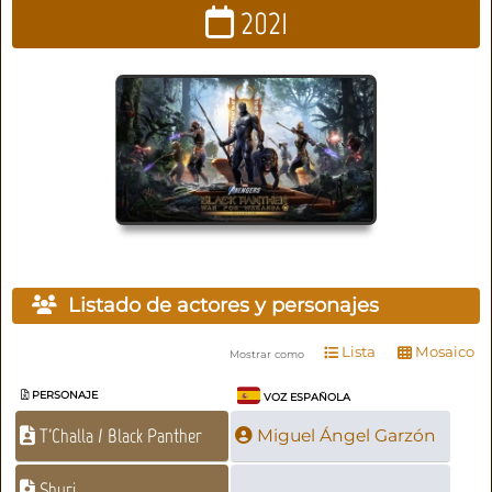
2021
Listado de actores y personajes
Lista
Mosaico
Mostrar como
PERSONAJE
VOZ ESPAÑOLA
T'Challa / Black Panther
Miguel Ángel Garzón
Shuri