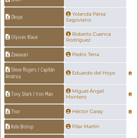
Yolanda Pérez
Okoye
Segoviano
Roberto Cuenca
Ulysses Klaue
Rodríguez
Zawavari
Pedro Tena
Steve Rogers / Capitán
Eduardo del Hoyo
América
Miguel Ángel
Tony Stark / Iron Man
Montero
Thor
Héctor Garay
Kate Bishop
Pilar Martín