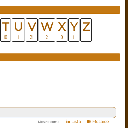
T
U
V
W
X
Y
Z
10
1
21
2
0
1
1
Lista
Mosaico
Mostrar como