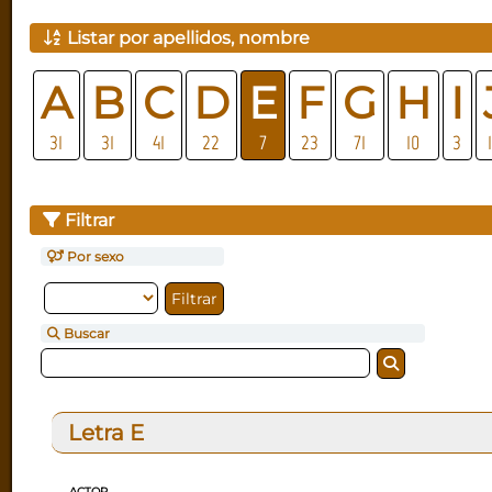
Listar por apellidos, nombre
A
B
C
D
E
F
G
H
I
31
31
41
22
7
23
71
10
3
Filtrar
Por sexo
Buscar
Letra
E
ACTOR