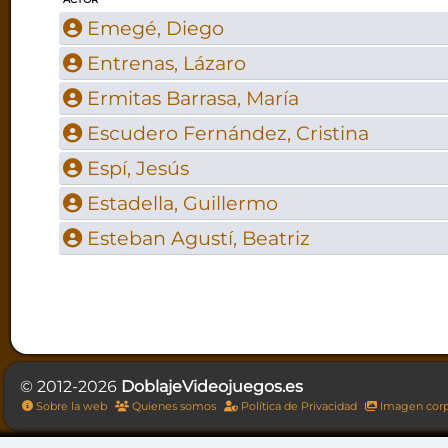
Emegé, Diego
Entrenas, Lázaro
Ermitas Barrasa, María
Escudero Fernández, Cristina
Espí, Jesús
Estadella, Guillermo
Esteban Agustí, Beatriz
© 2012-2026
DoblajeVideojuegos.es
Sobre la web
Quienes somos
Política de Privacidad
Imagen corp