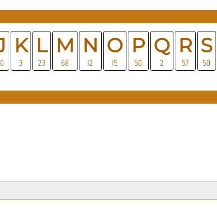
J
K
L
M
N
O
P
Q
R
S
10
3
23
68
12
15
50
2
57
50