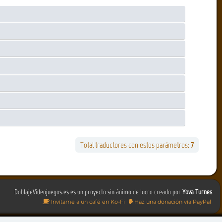
Total traductores con estos parámetros:
7
DoblajeVideojuegos.es es un proyecto sin ánimo de lucro creado por
Yova Turnes
Invítame a un café en Ko-Fi
Haz una donación vía PayPal