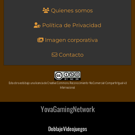
Quienes somos
Política de Privacidad
Imagen corporativa
Contacto
Esta obra está bajo una licencia de Creative Commons Reconocimiento-NoComercial-CompartirIgual 4.0
Internacional
YovaGamingNetwork
DoblajeVideojuegos