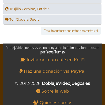
Trujillo Comino, Patricia
Tur Cladera, Judit
Total traductores con estos parámetros:
9
DoblajeVideojuegos.es es un proyecto sin ánimo de lucro creado
por
Yova Turnes
Invítame a un café en Ko-Fi
Haz una donación vía PayPal
© 2012-2026
DoblajeVideojuegos.es
Sobre la web
Quienes somos