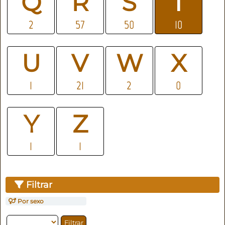
Q
R
S
T
2
57
50
10
U
V
W
X
1
21
2
0
Y
Z
1
1
Filtrar
Por sexo