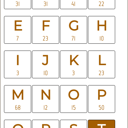
31
31
41
22
E
F
G
H
7
23
71
10
I
J
K
L
3
10
3
23
M
N
O
P
68
12
15
50