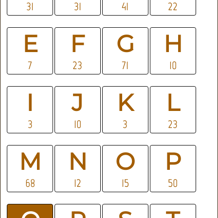
31
31
41
22
E
F
G
H
7
23
71
10
I
J
K
L
3
10
3
23
M
N
O
P
68
12
15
50