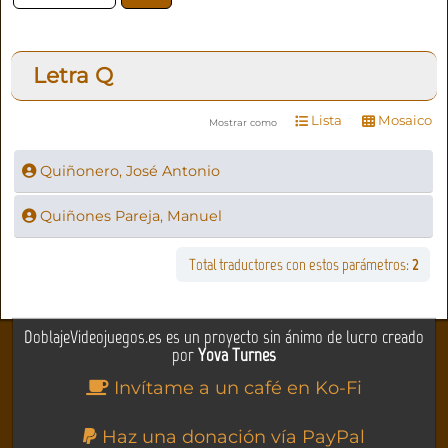
Letra
Q
Lista
Mosaico
Mostrar como
Quiñonero, José Antonio
Quiñones Pareja, Manuel
Total traductores con estos parámetros:
2
DoblajeVideojuegos.es es un proyecto sin ánimo de lucro creado
por
Yova Turnes
Invítame a un café en Ko-Fi
Haz una donación vía PayPal