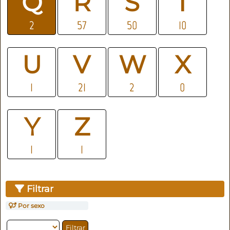
Q
R
S
T
2
57
50
10
U
V
W
X
1
21
2
0
Y
Z
1
1
Filtrar
Por sexo