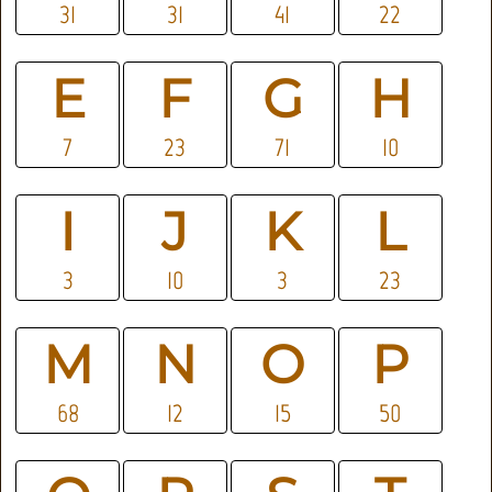
31
31
41
22
E
F
G
H
7
23
71
10
I
J
K
L
3
10
3
23
M
N
O
P
68
12
15
50