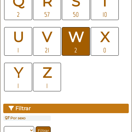
Q
R
S
T
2
57
50
10
U
V
W
X
1
21
2
0
Y
Z
1
1
Filtrar
Por sexo