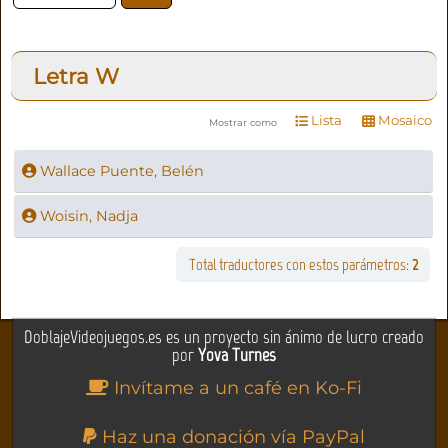
Letra
W
Lista
Mosaico
Mostrar como
Wallace Puente, Belén
Woisin, Nadja
Total traductores con estos parámetros:
2
DoblajeVideojuegos.es es un proyecto sin ánimo de lucro creado
por
Yova Turnes
Invítame a un café en Ko-Fi
Haz una donación vía PayPal