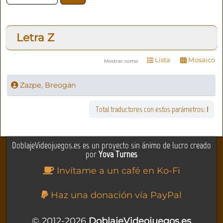
Letra
Z
Lista
Mosaico
Mostrar como
Zazpe, Breogán
Total traductores con estos parámetros:
1
DoblajeVideojuegos.es es un proyecto sin ánimo de lucro creado
por
Yova Turnes
Invítame a un café en Ko-Fi
Haz una donación vía PayPal
© 2012-2026
DoblajeVideojuegos.es