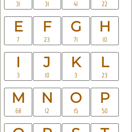
31
31
41
22
E
F
G
H
7
23
71
10
I
J
K
L
3
10
3
23
M
N
O
P
68
12
15
50