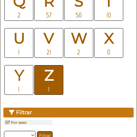
Q
R
S
T
2
57
50
10
U
V
W
X
1
21
2
0
Y
Z
1
1
Filtrar
Por sexo