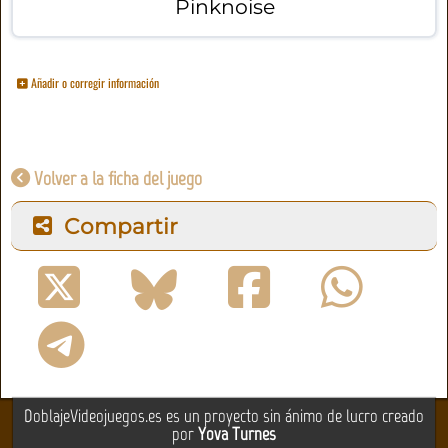
Pinknoise
Añadir o corregir información
Volver a la ficha del juego
Compartir
DoblajeVideojuegos.es es un proyecto sin ánimo de lucro creado
por
Yova Turnes