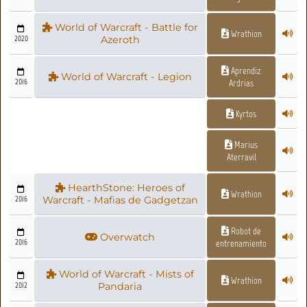
World of Warcraft - Battle for
Wrathion
2020
Azeroth
Aprendiz
World of Warcraft - Legion
2016
Ardrias
Kyrtos
Marius
Aterravil
HearthStone: Heroes of
Wrathion
2016
Warcraft - Mafias de Gadgetzan
Robot de
Overwatch
2016
entrenamiento
World of Warcraft - Mists of
Wrathion
2012
Pandaria