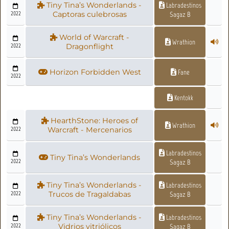
Tiny Tina’s Wonderlands -
Labradestinos
2022
Captoras culebrosas
Sagaz B
World of Warcraft -
Wrathion
2022
Dragonflight
Horizon Forbidden West
Fane
2022
Kentokk
HearthStone: Heroes of
Wrathion
2022
Warcraft - Mercenarios
Labradestinos
Tiny Tina’s Wonderlands
2022
Sagaz B
Tiny Tina’s Wonderlands -
Labradestinos
2022
Trucos de Tragaldabas
Sagaz B
Tiny Tina’s Wonderlands -
Labradestinos
2022
Vidrios vitriólicos
Sagaz B