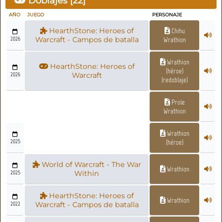
Doblajes [
22
]
AÑO
JUEGO
PERSONAJE
HearthStone: Heroes of
Chihu
2026
Warcraft - Campos de batalla
Wrathion
Wrathion
HearthStone: Heroes of
(héroe)
2026
Warcraft
(redoblaje)
Prole
Wrathion
Wrathion
2025
(héroe)
World of Warcraft - The War
Wrathion
2025
Within
HearthStone: Heroes of
Wrathion
2022
Warcraft - Campos de batalla