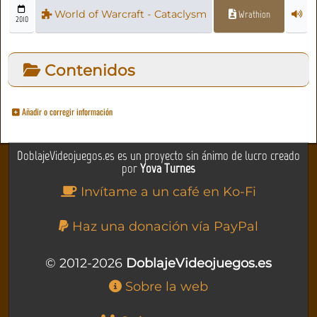
World of Warcraft - Cataclysm
Wrathion
2010
Contenidos
Añadir o corregir información
DoblajeVideojuegos.es es un proyecto sin ánimo de lucro creado
por
Yova Turnes
Invítame a un café en Ko-Fi
Haz una donación vía PayPal
© 2012-2026
DoblajeVideojuegos.es
Sobre la web