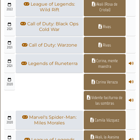
League of Legends:
Akali (Rosa de
2022
Wild Rift
Cristal)
Call of Duty: Black Ops
Rivas
2021
Cold War
Call of Duty: Warzone
Rivas
2021
Corina, mente
Legends of Runeterra
2021
maestra
Corina Veraza
2020
Vidente taciturna de
las sombras
Marvel's Spider-Man:
Camila Vázquez
2020
Miles Morales
Akali, la Asesina
League of Legends