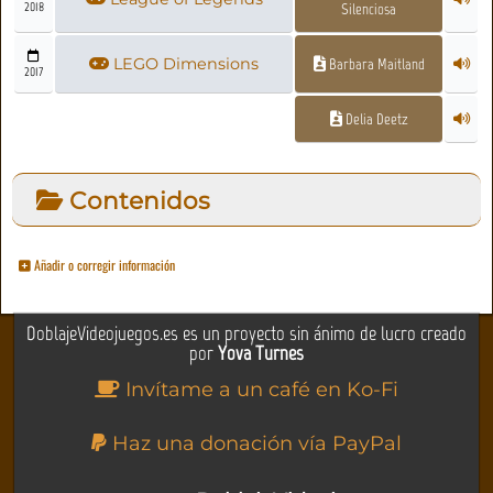
2018
Silenciosa
LEGO Dimensions
Barbara Maitland
2017
Delia Deetz
Contenidos
Añadir o corregir información
DoblajeVideojuegos.es es un proyecto sin ánimo de lucro creado
por
Yova Turnes
Invítame a un café en Ko-Fi
Haz una donación vía PayPal