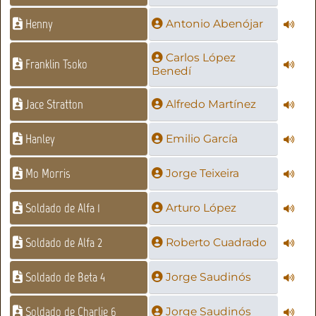
Henny
Antonio Abenójar
Carlos López
Franklin Tsoko
Benedí
Jace Stratton
Alfredo Martínez
Hanley
Emilio García
Mo Morris
Jorge Teixeira
Soldado de Alfa 1
Arturo López
Soldado de Alfa 2
Roberto Cuadrado
Soldado de Beta 4
Jorge Saudinós
Soldado de Charlie 6
Jorge Saudinós