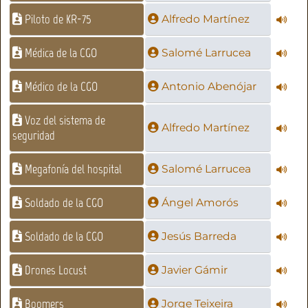
Piloto de KR-75
Alfredo Martínez
Médica de la CGO
Salomé Larrucea
Médico de la CGO
Antonio Abenójar
Voz del sistema de
Alfredo Martínez
seguridad
Megafonía del hospital
Salomé Larrucea
Soldado de la CGO
Ángel Amorós
Soldado de la CGO
Jesús Barreda
Drones Locust
Javier Gámir
Boomers
Jorge Teixeira