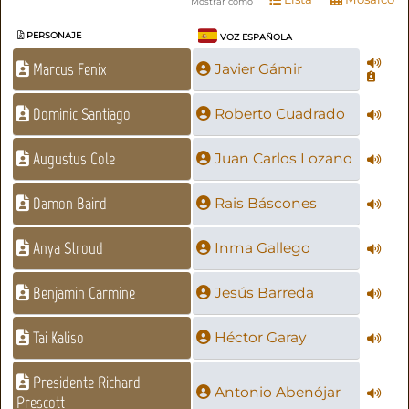
Mostrar como
PERSONAJE
VOZ ESPAÑOLA
Marcus Fenix
Javier Gámir
Dominic Santiago
Roberto Cuadrado
Augustus Cole
Juan Carlos Lozano
Damon Baird
Rais Báscones
Anya Stroud
Inma Gallego
Benjamin Carmine
Jesús Barreda
Tai Kaliso
Héctor Garay
Presidente Richard
Antonio Abenójar
Prescott