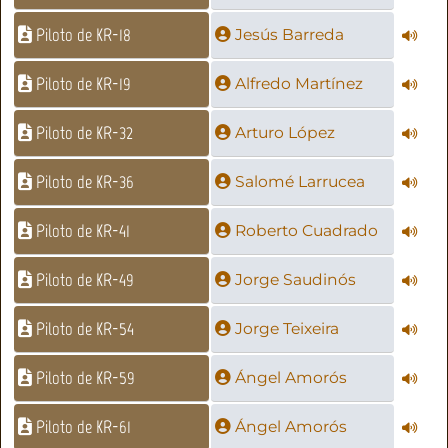
Piloto de KR-18
Jesús Barreda
Piloto de KR-19
Alfredo Martínez
Piloto de KR-32
Arturo López
Piloto de KR-36
Salomé Larrucea
Piloto de KR-41
Roberto Cuadrado
Piloto de KR-49
Jorge Saudinós
Piloto de KR-54
Jorge Teixeira
Piloto de KR-59
Ángel Amorós
Piloto de KR-61
Ángel Amorós