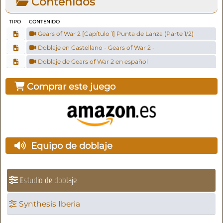
Contenidos
TIPO
CONTENIDO
Gears of War 2 [Capítulo 1] Punta de Lanza (Parte 1/2)
Doblaje en Castellano - Gears of War 2 -
Doblaje de Gears of War 2 en español
Comprar este juego
Equipo de doblaje
Estudio de doblaje
Synthesis Iberia