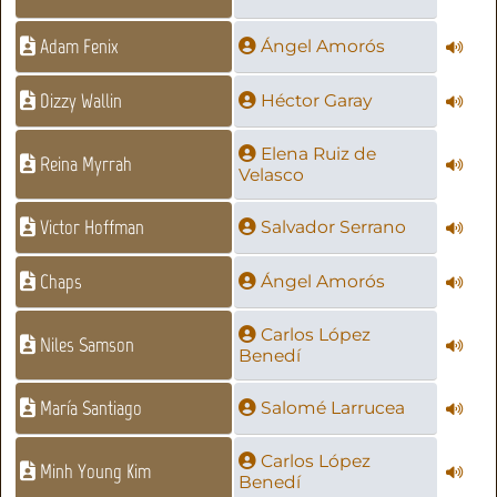
Adam Fenix
Ángel Amorós
Dizzy Wallin
Héctor Garay
Elena Ruiz de
Reina Myrrah
Velasco
Victor Hoffman
Salvador Serrano
Chaps
Ángel Amorós
Carlos López
Niles Samson
Benedí
María Santiago
Salomé Larrucea
Carlos López
Minh Young Kim
Benedí