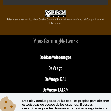
Esta obra está bajo una licencia de Creative Commons Reconocimiento-NoComercial-CompartirIgual 4.0
Internacional
YovaGamingNetwork
DoblajeVideojuegos
DeVuego
DeVuego GAL
DeVuego LATAM
DeVuego Portugal
DoblajeVideojuegos.es utiliza
cookies propias
para obtener
estadísticas de acceso de los usuarios. Si deseas
desactivarlas puedes
desmarcar la casilla de seguimiento