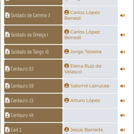
Carlos López
Soldado de Gamma 3
Benedí
Carlos López
Soldado de Omega 1
Benedí
Soldado de Tango 10
Jorge Teixeira
Elena Ruiz de
Centauro 03
Velasco
Centauro 09
Salomé Larrucea
Centauro 23
Arturo López
Centauro 49
Civil 2
Jesús Barreda