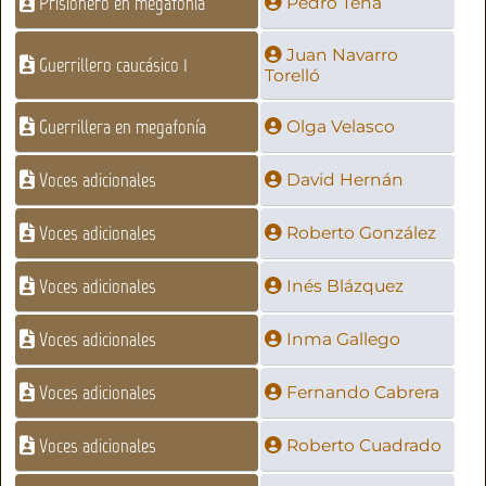
Prisionero en megafonía
Pedro Tena
Juan Navarro
Guerrillero caucásico 1
Torelló
Guerrillera en megafonía
Olga Velasco
Voces adicionales
David Hernán
Voces adicionales
Roberto González
Voces adicionales
Inés Blázquez
Voces adicionales
Inma Gallego
Voces adicionales
Fernando Cabrera
Voces adicionales
Roberto Cuadrado