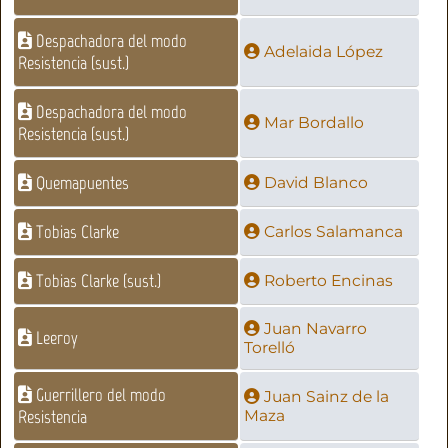
Despachadora del modo
Adelaida López
Resistencia (sust.)
Despachadora del modo
Mar Bordallo
Resistencia (sust.)
Quemapuentes
David Blanco
Tobias Clarke
Carlos Salamanca
Tobias Clarke (sust.)
Roberto Encinas
Juan Navarro
Leeroy
Torelló
Guerrillero del modo
Juan Sainz de la
Resistencia
Maza