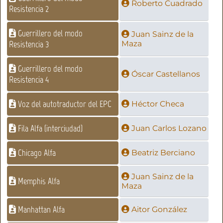
Roberto Cuadrado
Resistencia 2
Guerrillero del modo
Juan Sainz de la
Resistencia 3
Maza
Guerrillero del modo
Óscar Castellanos
Resistencia 4
Voz del autotraductor del EPC
Héctor Checa
Fila Alfa (interciudad)
Juan Carlos Lozano
Chicago Alfa
Beatriz Berciano
Juan Sainz de la
Memphis Alfa
Maza
Manhattan Alfa
Aitor González