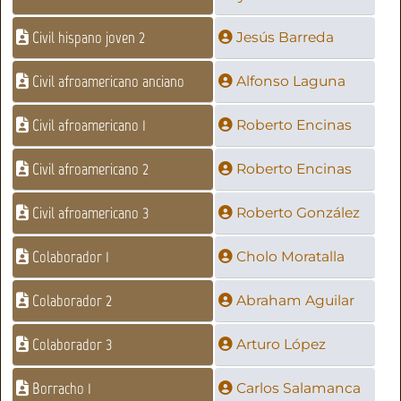
Civil hispano joven 2
Jesús Barreda
Civil afroamericano anciano
Alfonso Laguna
Civil afroamericano 1
Roberto Encinas
Civil afroamericano 2
Roberto Encinas
Civil afroamericano 3
Roberto González
Colaborador 1
Cholo Moratalla
Colaborador 2
Abraham Aguilar
Colaborador 3
Arturo López
Borracho 1
Carlos Salamanca