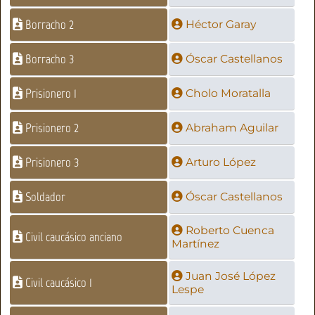
Borracho 2
Héctor Garay
Borracho 3
Óscar Castellanos
Prisionero 1
Cholo Moratalla
Prisionero 2
Abraham Aguilar
Prisionero 3
Arturo López
Soldador
Óscar Castellanos
Roberto Cuenca
Civil caucásico anciano
Martínez
Juan José López
Civil caucásico 1
Lespe