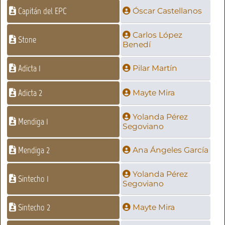
Capitán del EPC
Óscar Castellanos
Carlos López
Stone
Benedí
Adicta 1
Pilar Martín
Adicta 2
Mayte Mira
Yolanda Pérez
Mendiga 1
Segoviano
Mendiga 2
Ana Ángeles García
Yolanda Pérez
Sintecho 1
Segoviano
Sintecho 2
Mayte Mira