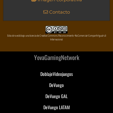
Contacto
Esta obra está bajo una licencia de Creative Commons Reconocimiento-NoComercial-CompartirIgual 4.0
Internacional
YovaGamingNetwork
DoblajeVideojuegos
DeVuego
DeVuego GAL
DeVuego LATAM