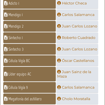
Adicto 1
Héctor Checa
Mendigo 1
Carlos Salamanca
Mendigo 2
Juan Carlos Lozano
Sintecho 1
Roberto Cuadrado
Sintecho 3
Juan Carlos Lozano
Célula Vigía BC
Óscar Castellanos
Juan Sainz de la
Líder equipo AC
Maza
Célula Vigía 9
Carlos Salamanca
Megafonía del astillero
Cholo Moratalla