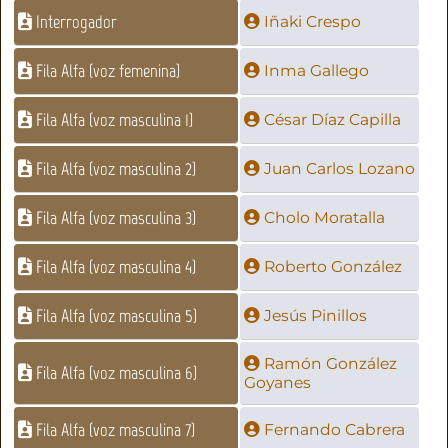
Interrogador
Iñaki Crespo
Fila Alfa (voz femenina)
Inma Gallego
Fila Alfa (voz masculina 1)
César Díaz Capilla
Fila Alfa (voz masculina 2)
Juan Carlos Lozano
Fila Alfa (voz masculina 3)
Cholo Moratalla
Fila Alfa (voz masculina 4)
Roberto González
Fila Alfa (voz masculina 5)
Jesús Pinillos
Ramón González
Fila Alfa (voz masculina 6)
Goyanes
Fila Alfa (voz masculina 7)
Fernando Cabrera