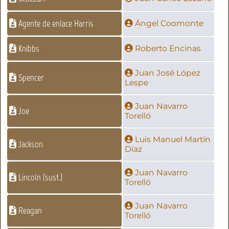
Agente de enlace Harris
Ángel Coomonte
Knibbs
Roberto Encinas
Juan José López
Spencer
Lespe
Juan Navarro
Joe
Torelló
Luis Manuel Martín
Jackson
Díaz
Juan Navarro
Lincoln (sust.)
Torelló
Juan Navarro
Reagan
Torelló