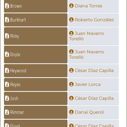
Brown
Diana Torres
Burkhart
Roberto González
Juan Navarro
Ricky
Torelló
Juan Navarro
Doyle
Torelló
Heywood
César Díaz Capilla
Reyes
Javier Lorca
Josh
César Díaz Capilla
Rimmer
Danai Querol
Floyd
César Díaz Capilla