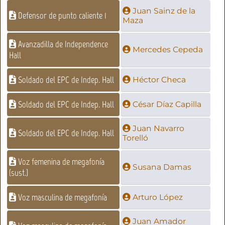
Juan Sainz de la
Defensor de punto caliente 1
Maza
Avanzadilla de Independence
Mercedes Cepeda
Hall
Soldado del EPC de Indep. Hall
Héctor Checa
Soldado del EPC de Indep. Hall
César Díaz Capilla
Juan Navarro
Soldado del EPC de Indep. Hall
Torelló
Voz femenina de megafonía
Susana Damas
(sust.)
Voz masculina de megafonía
Arturo López
Juan Amador