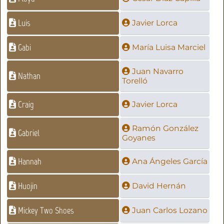
Luis
Javier Lorca
Gabi
María Luisa Marciel
Juan Navarro
Nathan
Torelló
Craig
Javier Lorca
Ramón González
Gabriel
Goyanes
Hannah
Ana Ángeles García
Huojin
David Hernán
Mickey Two Shoes
Juan Carlos Lozano