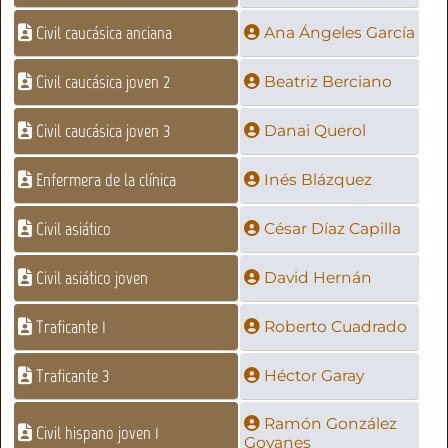
Civil caucásica anciana
Ana Ángeles García
Civil caucásica joven 2
Beatriz Berciano
Civil caucásica joven 3
Danai Querol
Enfermera de la clínica
Inés Blázquez
Civil asiático
César Díaz Capilla
Civil asiático joven
David Hernán
Traficante 1
Roberto Cuadrado
Traficante 3
Héctor Garay
Ramón González
Civil hispano joven 1
Goyanes