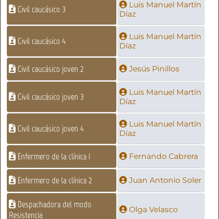
Luis Manuel Martín
Civil caucásico 3
Díaz
Luis Manuel Martín
Civil caucásico 4
Díaz
Civil caucásico joven 2
Jesús Pinillos
Luis Manuel Martín
Civil caucásico joven 3
Díaz
Luis Manuel Martín
Civil caucásico joven 4
Díaz
Enfermero de la clínica 1
Fernando Cabrera
Enfermero de la clínica 2
Juan Antonio Soler
Despachadora del modo
Olga Velasco
Resistencia