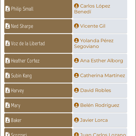
Carlos López
Philip Small
Benedí
Ned Sharpe
Vicente Gil
Yolanda Pérez
Voz de la Libertad
Segoviano
Heather Cortez
Ana Esther Alborg
Subin Kang
Catherina Martínez
Harvey
David Robles
Mary
Belén Rodríguez
Baker
Javier Lorca
Scozzari
Juan Carlos Lozano