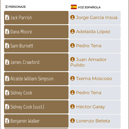
PERSONAJE
VOZ ESPAÑOLA
Jack Parrish
Jorge García Insúa
Dana Moore
Adelaida López
Sam Burnett
Pedro Tena
Juan Amador
James Crawford
Pulido
Alcalde William Simpson
Txema Moscoso
Sidney Cook
Pedro Tena
Sidney Cook (sust.)
Héctor Garay
Benjamin Walker
Lorenzo Beteta