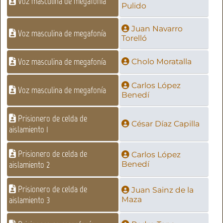
Voz masculina de megafonía
Pulido
Juan Navarro
Voz masculina de megafonía
Torelló
Voz masculina de megafonía
Cholo Moratalla
Carlos López
Voz masculina de megafonía
Benedí
Prisionero de celda de
César Díaz Capilla
aislamiento 1
Prisionero de celda de
Carlos López
aislamiento 2
Benedí
Prisionero de celda de
Juan Sainz de la
aislamiento 3
Maza