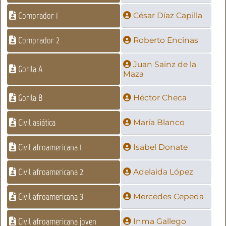
Comprador 1
César Díaz Capilla
Comprador 2
Roberto Encinas
Juan Sainz de la
Gorila A
Maza
Gorila B
Héctor Checa
Civil asiática
María Blanco
Civil afroamericana 1
Isabel Donate
Civil afroamericana 2
Adelaida López
Civil afroamericana 3
Mercedes Cepeda
Civil afroamericana joven
Inma Gallego