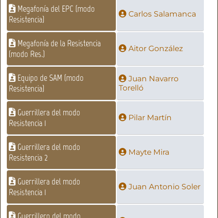
Megafonía del EPC (modo
Carlos Salamanca
Resistencia)
Megafonía de la Resistencia
Aitor González
(modo Res.)
Equipo de SAM (modo
Juan Navarro
Resistencia)
Torelló
Guerrillera del modo
Pilar Martín
Resistencia 1
Guerrillera del modo
Mayte Mira
Resistencia 2
Guerrillera del modo
Juan Antonio Soler
Resistencia 1
Guerrillero del modo