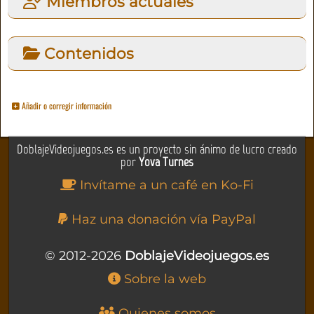
Miembros actuales
Contenidos
Añadir o corregir información
DoblajeVideojuegos.es es un proyecto sin ánimo de lucro creado
por
Yova Turnes
Invítame a un café en Ko-Fi
Haz una donación vía PayPal
© 2012-2026
DoblajeVideojuegos.es
Sobre la web
Quienes somos