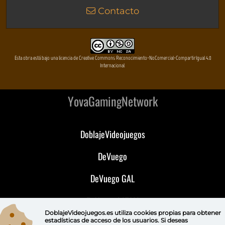
Contacto
Esta obra está bajo una licencia de Creative Commons Reconocimiento-NoComercial-CompartirIgual 4.0
Internacional
YovaGamingNetwork
DoblajeVideojuegos
DeVuego
DeVuego GAL
DeVuego LATAM
DoblajeVideojuegos.es utiliza
cookies propias
para obtener
DeVuego Portugal
estadísticas de acceso de los usuarios. Si deseas