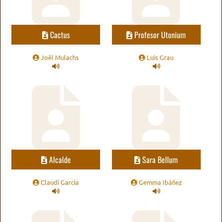
Cactus
Profesor Utonium
Joël Mulachs
Luis Grau
Alcalde
Sara Bellum
Claudi García
Gemma Ibáñez