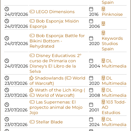
Spain
LEGO Dimensions
24/07/2026
2016
Pinknoise
Bob Esponja: Misión
24/07/2026
Esponja
2006
Bob Esponja: Battle for
Keywords
Bikini Bottom -
24/07/2026
2020
Studios
Rehydrated
Spain
Disney Educativos: 2º
curso de Primaria con
DL
24/07/2026
Disney's El Libro de la
2004
Multimedia
Selva
Shadowlands (
World
DL
23/07/2026
of Warcraft)
2020
Multimedia
Wrath of the Lich King (
DL
23/07/2026
World of Warcraft)
2008
Multimedia
Las Supernenas: El
103 Todd-
proyecto animal de Mojo
AO
23/07/2026
2001
Jojo
Estudios
DL
Stellar Blade
23/07/2026
2024
Multimedia