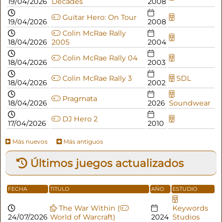
19/04/2026
Decades
2008
Guitar Hero: On Tour
19/04/2026
2008
Colin McRae Rally
18/04/2026
2005
2004
Colin McRae Rally 04
18/04/2026
2003
Colin McRae Rally 3
SDL
18/04/2026
2002
Pragmata
18/04/2026
2026
Soundwear
DJ Hero 2
17/04/2026
2010
Más nuevos
Más antiguos
Últimos juegos actualizados
FECHA
TITULO
AÑO
ESTUDIO
The War Within (
Keywords
24/07/2026
World of Warcraft)
2024
Studios