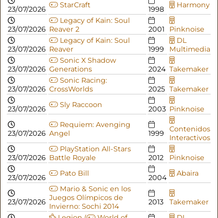
StarCraft
Harmony
23/07/2026
1998
Legacy of Kain: Soul
23/07/2026
Reaver 2
2001
Pinknoise
Legacy of Kain: Soul
DL
23/07/2026
Reaver
1999
Multimedia
Sonic X Shadow
23/07/2026
Generations
2024
Takemaker
Sonic Racing:
23/07/2026
CrossWorlds
2025
Takemaker
Sly Raccoon
23/07/2026
2003
Pinknoise
Requiem: Avenging
Contenidos
23/07/2026
Angel
1999
Interactivos
PlayStation All-Stars
23/07/2026
Battle Royale
2012
Pinknoise
Pato Bill
Abaira
23/07/2026
2004
Mario & Sonic en los
Juegos Olímpicos de
23/07/2026
2013
Takemaker
Invierno: Sochi 2014
Legion (
World of
DL