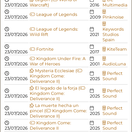
23/07/2026
Warcraft)
2016
Multimedia
League of Legends
23/07/2026
2009
Pinknoise
League of Legends:
Keywords
23/07/2026
Wild Rift
2021
Studios
Spain
Fortnite
KiteTeam
23/07/2026
2017
Kingdom Under Fire: A
23/07/2026
War of Heroes
2001
AudioLuna
Mysteria Ecclesiae (
Perfect
Kingdom Come:
23/07/2026
2025
Sound
Deliverance II)
El legado de la forja (
Perfect
Kingdom Come:
23/07/2026
2025
Sound
Deliverance II)
La muerte hecha un
Perfect
pincel (
Kingdom Come:
23/07/2026
2025
Sound
Deliverance II)
Kingdom Come:
Perfect
23/07/2026
Deliverance II
2025
Sound