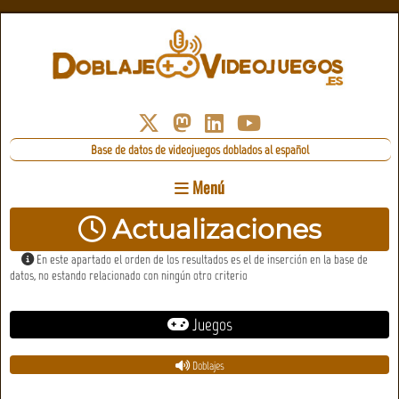
Base de datos de videojuegos doblados al español
Menú
Actualizaciones
En este apartado el orden de los resultados es el de inserción en la base de
datos, no estando relacionado con ningún otro criterio
Juegos
Doblajes