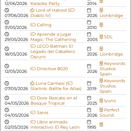
12/06/2026
Karaoke Party
2014
Lord of Hatred (
07/06/2026
Diablo IV)
2026
Lionbridge
Calling
31/05/2026
2010
Aprende a jugar
SDL
29/05/2026
Magic: The Gathering
2005
LEGO Batman: El
Legado del Caballero
18/05/2026
2026
Lionbridge
Oscuro
Keywords
Directive 8020
Studios
12/05/2026
2026
Spain
Keywords
Luna Carmesí (
Studios
07/05/2026
Starlink: Battle for Atlas)
2019
Spain
Dora: Rescate en el
Iyuno
04/05/2026
Bosque Tropical
2025
Perfect
Saros
04/05/2026
2026
Sound
Libro animado
02/05/2026
interactivo: El Rey León
1995