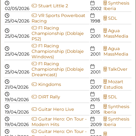
Synthesis
Stuart Little 2
02/05/2026
2002
Iberia
VR Sports Powerboat
SDL
25/04/2026
Racing
1998
F1 Racing
Agua
Championship (Doblaje
25/04/2026
2001
MassMedia
PS2)
F1 Racing
Agua
Championship (Doblaje
25/04/2026
2001
MassMedia
Windows)
F1 Racing
Championship (Doblaje
TalkOver
25/04/2026
2001
Dreamcast)
Mozart
Kingdoms
21/04/2026
2007
Estudios
DiRT Rally
SDL
19/04/2026
2015
Synthesis
Guitar Hero Live
19/04/2026
2015
Iberia
Guitar Hero: On Tour -
Synthesis
19/04/2026
Modern Hits
2009
Iberia
Guitar Hero: On Tour -