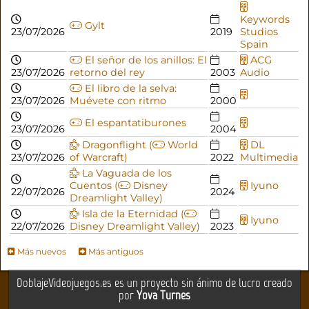
Keywords
Gylt
23/07/2026
2019
Studios
Spain
El señor de los anillos: El
ACG
23/07/2026
retorno del rey
2003
Audio
El libro de la selva:
23/07/2026
Muévete con ritmo
2000
El espantatiburones
23/07/2026
2004
Dragonflight (
World
DL
23/07/2026
of Warcraft)
2022
Multimedia
La Vaguada de los
Cuentos (
Disney
Iyuno
22/07/2026
2024
Dreamlight Valley)
Isla de la Eternidad (
Iyuno
22/07/2026
Disney Dreamlight Valley)
2023
Más nuevos
Más antiguos
DoblajeVideojuegos.es es un proyecto sin ánimo de lucro creado
por
Yova Turnes