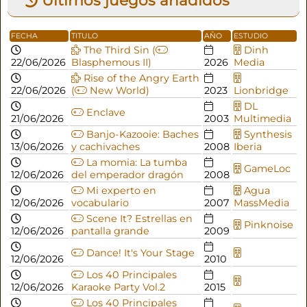
Últimos juegos añadidos
FECHA
TITULO
AÑO
ESTUDIO
The Third Sin (
Dinh
22/06/2026
Blasphemous II)
2026
Media
Rise of the Angry Earth
22/06/2026
(
New World)
2023
Lionbridge
DL
Enclave
21/06/2026
2003
Multimedia
Banjo-Kazooie: Baches
Synthesis
13/06/2026
y cachivaches
2008
Iberia
La momia: La tumba
GameLoc
12/06/2026
del emperador dragón
2008
Mi experto en
Agua
12/06/2026
vocabulario
2007
MassMedia
Scene It? Estrellas en
Pinknoise
12/06/2026
pantalla grande
2009
Dance! It's Your Stage
12/06/2026
2010
Los 40 Principales
12/06/2026
Karaoke Party Vol.2
2015
Los 40 Principales