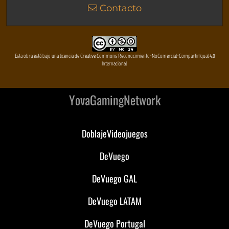
Contacto
Esta obra está bajo una licencia de Creative Commons Reconocimiento-NoComercial-CompartirIgual 4.0
Internacional
YovaGamingNetwork
DoblajeVideojuegos
DeVuego
DeVuego GAL
DeVuego LATAM
DeVuego Portugal