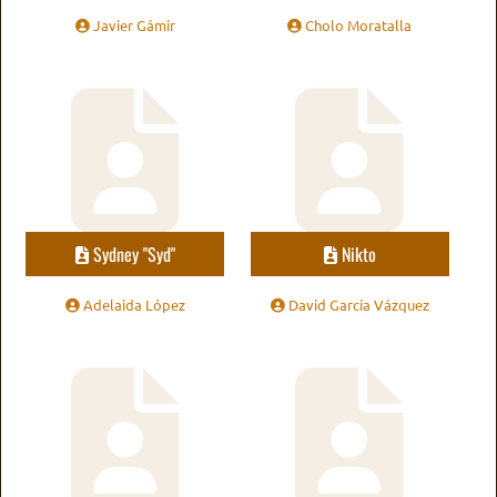
Javier Gámir
Cholo Moratalla
Sydney "Syd"
Nikto
Adelaida López
David García Vázquez