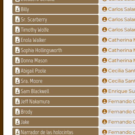
Billy
Carlos Sal
Sr. Scarberry
Carlos Sal
Timothy Wolfe
Carlos Sal
Enola Walker
Catherina 
Sophia Hollingsworth
Catherina 
Donna Mason
Catherina 
Abigail Poole
Cecilia San
Sra. Moore
Cecilia San
Sam Blackwell
Enrique Su
Jeff Nakamura
Fernando C
Brody
Fernando C
Jake
Fernando C
Narrador de las holocintas
Fernando d