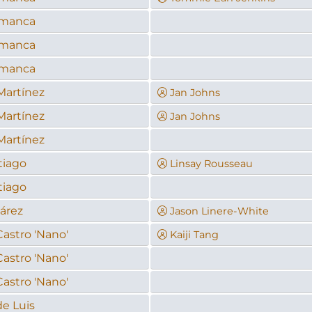
amanca
amanca
amanca
Martínez
Jan Johns
Martínez
Jan Johns
Martínez
tiago
Linsay Rousseau
tiago
árez
Jason Linere-White
astro 'Nano'
Kaiji Tang
astro 'Nano'
astro 'Nano'
e Luis