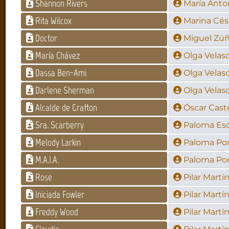
Shannon Rivers
María Anto
Rita Wilcox
Marina Cé
Doctor
Miguel Zúñ
María Chávez
Olga Velas
Dassa Ben-Ami
Olga Velas
Darlene Sherman
Olga Velas
Alcalde de Grafton
Óscar Cast
Sra. Scarberry
Paloma Esc
Melody Larkin
Paloma Por
M.A.I.A.
Paloma Por
Rose
Pilar Martí
Iniciada Fowler
Pilar Martí
Freddy Wood
Pilar Martí