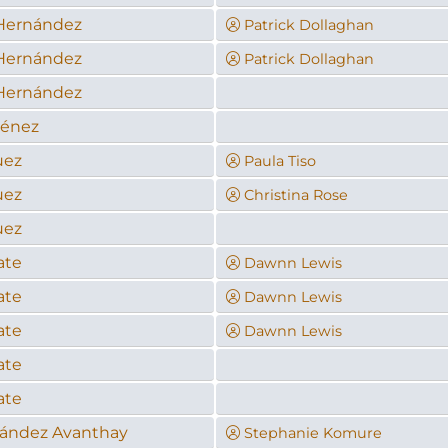
Hernández
Patrick Dollaghan
Hernández
Patrick Dollaghan
Hernández
ménez
uez
Paula Tiso
uez
Christina Rose
uez
ate
Dawnn Lewis
ate
Dawnn Lewis
ate
Dawnn Lewis
ate
ate
nández Avanthay
Stephanie Komure