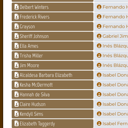
Delbert Winters
Fernando 
Frederick Rivers
Fernando 
Grayson
Fernando 
Sheriff Johnson
Gabriel Ji
Ella Ames
Inés Blázq
Trisha Miller
Inés Blázq
Jim Moore
Inés Blázq
Alcaldesa Barbara Elizabeth
Isabel Don
Kesha McDermott
Isabel Don
Hannah de Silva
Isabel Don
Claire Hudson
Isabel Don
Kendyll Sims
Isabel Don
Elizabeth Taggerdy
Isabel Fer