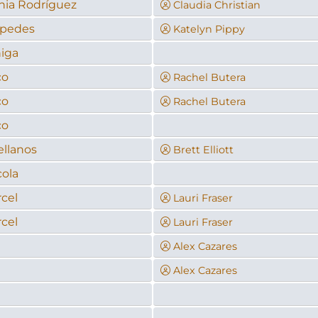
nia Rodríguez
Claudia Christian
spedes
Katelyn Pippy
iga
co
Rachel Butera
co
Rachel Butera
co
ellanos
Brett Elliott
ola
cel
Lauri Fraser
cel
Lauri Fraser
n
Alex Cazares
n
Alex Cazares
n