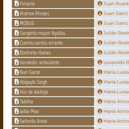
Feriante
Juan Rued
Andrew Rhodes
Juan Sainz
MODUS
Juan Sainz
Sargento mayor Agallas
Julián Rod
Cuentacuentos errante
Julián Rod
Dontrelle Haines
Julián Rod
Vendedor ambulante
Leopoldo B
Nari Samir
María Luisa
Abigayle Singh
María Luisa
Voz de Watoga
María Luisa
Tabitha
María Anto
Willie Mae
María Anto
Señorita Annie
María Anto