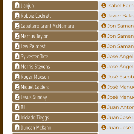
Jianjun
Isabel Fer
Robbie Cockrell
Javier Bala
Caballero Grant McNamara
Jon Saman
Marcus Taylor
Jon Saman
Lew Palmest
Jon Saman
Sylvester Tate
José Ángel
Morris Stevens
José Ángel
Roger Maxson
José Esco
Miguel Caldera
José Manue
Jesus Sunday
José Manue
Bill
Juan Anton
Iniciado Tieggs
Juan José 
Duncan McKann
Juan José 