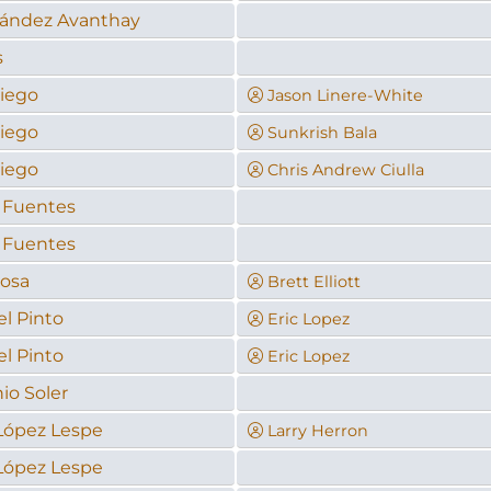
nández Avanthay
s
iego
Jason Linere-White
iego
Sunkrish Bala
iego
Chris Andrew Ciulla
 Fuentes
 Fuentes
bosa
Brett Elliott
l Pinto
Eric Lopez
l Pinto
Eric Lopez
io Soler
López Lespe
Larry Herron
López Lespe