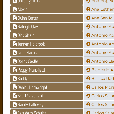
Dorothy Orris
Ana Ángele
Alexis
Ana Esther
Quinn Carter
Ana San Mi
Raleigh Clay
Antonio Ab
Dick Shale
Antonio Ab
Tanner Holbrook
Antonio Ab
Greg Harris
Antonio Ab
Derek Castle
Antonio Ll
Peggy Mansfield
Blanca Hual
Buddy
Blanca Ra
Daniel Hornwright
Carlos Mor
Scott Shepherd
Carlos Sal
Randy Calloway
Carlos Sal
Escudero Schultz
Carlos Sal