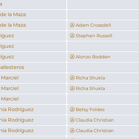
a
 de la Maza
 de la Maza
Adam Croasdell
ríguez
Stephen Russell
ríguez
ríguez
Alonzo Bodden
allesteros
 Marciel
Richa Shukla
 Marciel
Richa Shukla
 Marciel
nia Rodríguez
Betsy Foldes
nia Rodríguez
Claudia Christian
nia Rodríguez
Claudia Christian