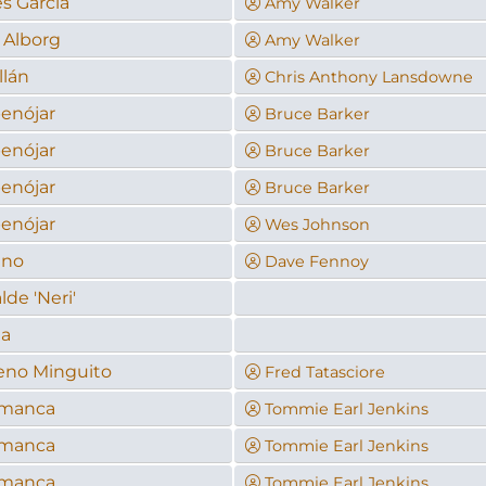
s García
Amy Walker
 Alborg
Amy Walker
llán
Chris Anthony Lansdowne
enójar
Bruce Barker
enójar
Bruce Barker
enójar
Bruce Barker
enójar
Wes Johnson
ano
Dave Fennoy
de 'Neri'
da
eno Minguito
Fred Tatasciore
amanca
Tommie Earl Jenkins
amanca
Tommie Earl Jenkins
amanca
Tommie Earl Jenkins