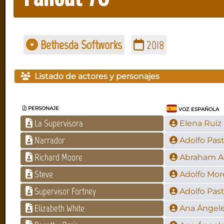
Bethesda Softworks
2018
Listado de actores y personajes
PERSONAJE
VOZ ESPAÑOLA
La Supervisora
Elena Ruiz
Narrador
Adolfo Pas
Richard Moore
Abraham Ag
Steve
Adolfo Mo
Supervisor Fortney
Adolfo Pas
Elizabeth White
Ana Ángele