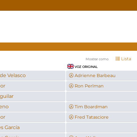
Lista
Mostrar como
VOZ ORIGINAL
 de Velasco
Adrienne Barbeau
tor
Ron Perlman
uilar
reno
Tim Boardman
tor
Fred Tatasciore
s García