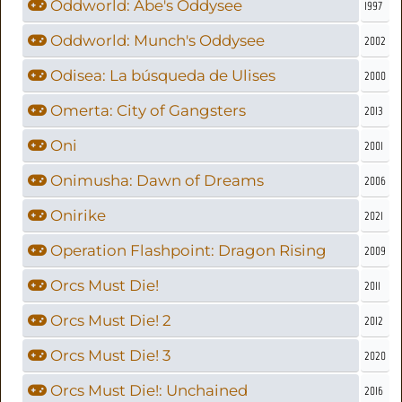
Oddworld: Abe's Oddysee
1997
Oddworld: Munch's Oddysee
2002
Odisea: La búsqueda de Ulises
2000
Omerta: City of Gangsters
2013
Oni
2001
Onimusha: Dawn of Dreams
2006
Onirike
2021
Operation Flashpoint: Dragon Rising
2009
Orcs Must Die!
2011
Orcs Must Die! 2
2012
Orcs Must Die! 3
2020
Orcs Must Die!: Unchained
2016