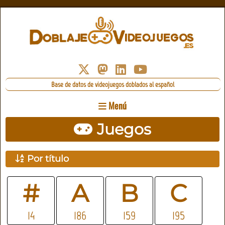
Base de datos de videojuegos doblados al español
Menú
Juegos
Por título
#
A
B
C
14
186
159
195