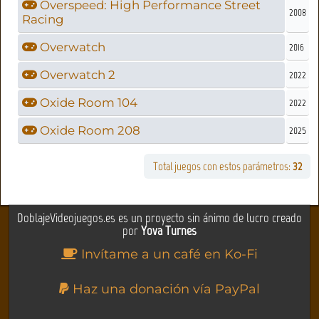
Overspeed: High Performance Street
2008
Racing
Overwatch
2016
Overwatch 2
2022
Oxide Room 104
2022
Oxide Room 208
2025
Total juegos con estos parámetros:
32
DoblajeVideojuegos.es es un proyecto sin ánimo de lucro creado
por
Yova Turnes
Invítame a un café en Ko-Fi
Haz una donación vía PayPal