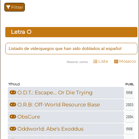
Filtrar
Letra
O
Listado de videojuegos que han sido doblados al español
Lista
Mosaico
Mostrar como
TÍTULO
PUBL
O.D.T.: Escape... Or Die Trying
1998
O.R.B: Off-World Resource Base
2003
ObsCure
2004
Oddworld: Abe's Exoddus
1998