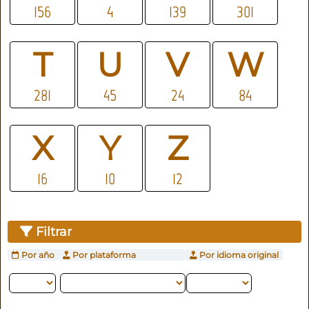
156
4
139
301
T
U
V
W
281
45
24
84
X
Y
Z
16
10
12
Filtrar
Por año
Por plataforma
Por idioma original