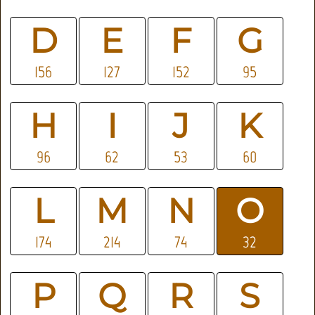
D
E
F
G
156
127
152
95
H
I
J
K
96
62
53
60
L
M
N
O
174
214
74
32
P
Q
R
S