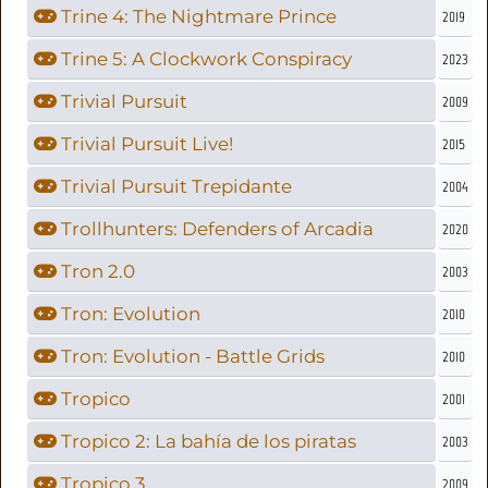
Trine 4: The Nightmare Prince
2019
Trine 5: A Clockwork Conspiracy
2023
Trivial Pursuit
2009
Trivial Pursuit Live!
2015
Trivial Pursuit Trepidante
2004
Trollhunters: Defenders of Arcadia
2020
Tron 2.0
2003
Tron: Evolution
2010
Tron: Evolution - Battle Grids
2010
Tropico
2001
Tropico 2: La bahía de los piratas
2003
Tropico 3
2009