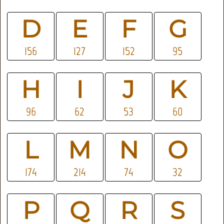
D
E
F
G
156
127
152
95
H
I
J
K
96
62
53
60
L
M
N
O
174
214
74
32
P
Q
R
S