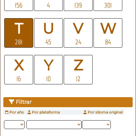
156
4
139
301
T
U
V
W
281
45
24
84
X
Y
Z
16
10
12
Filtrar
Por año
Por plataforma
Por idioma original