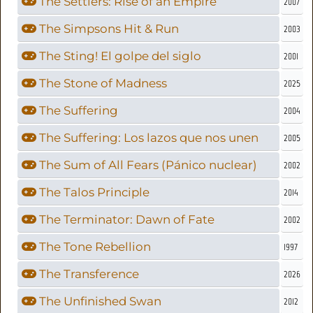
The Settlers: Rise of an Empire
2007
The Simpsons Hit & Run
2003
The Sting! El golpe del siglo
2001
The Stone of Madness
2025
The Suffering
2004
The Suffering: Los lazos que nos unen
2005
The Sum of All Fears (Pánico nuclear)
2002
The Talos Principle
2014
The Terminator: Dawn of Fate
2002
The Tone Rebellion
1997
The Transference
2026
The Unfinished Swan
2012