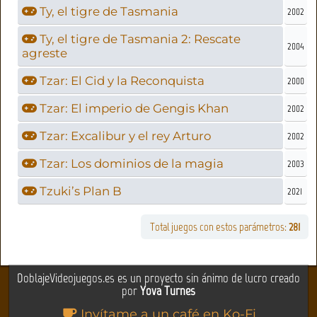
Ty, el tigre de Tasmania
2002
Ty, el tigre de Tasmania 2: Rescate
2004
agreste
Tzar: El Cid y la Reconquista
2000
Tzar: El imperio de Gengis Khan
2002
Tzar: Excalibur y el rey Arturo
2002
Tzar: Los dominios de la magia
2003
Tzuki’s Plan B
2021
Total juegos con estos parámetros:
281
DoblajeVideojuegos.es es un proyecto sin ánimo de lucro creado
por
Yova Turnes
Invítame a un café en Ko-Fi