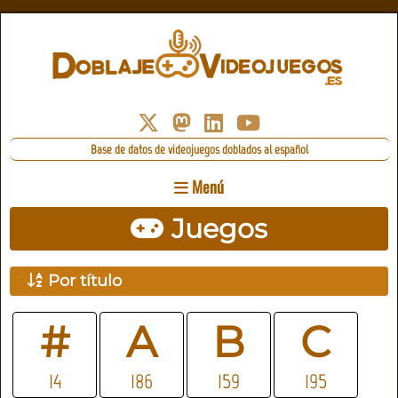
Base de datos de videojuegos doblados al español
Menú
Juegos
Por título
#
A
B
C
14
186
159
195