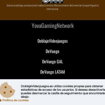
Esta obra está bajo una licencia de Creative Commons Reconocimiento-NoComercial-CompartirIgual 4.0
Internacional
YovaGamingNetwork
DoblajeVideojuegos
DeVuego
DeVuego GAL
DeVuego LATAM
DeVuego Portugal
DoblajeVideojuegos.es utiliza
cookies propias
para obtener
estadísticas de acceso de los usuarios. Si deseas desactivarl
puedes
desmarcar la casilla de seguimiento
que encontrará
abajo.
Política de cookies