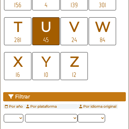
156
4
139
301
T
U
V
W
281
45
24
84
X
Y
Z
16
10
12
Filtrar
Por año
Por plataforma
Por idioma original