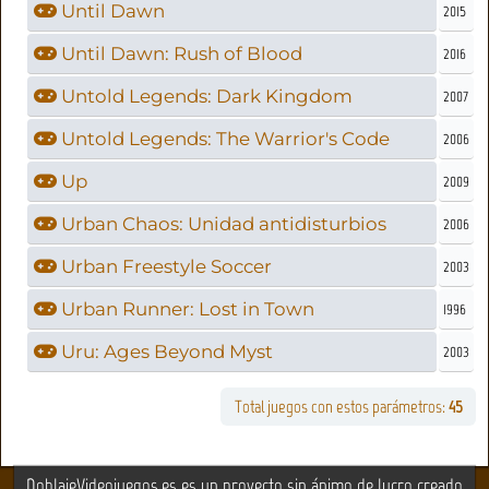
Until Dawn
2015
Until Dawn: Rush of Blood
2016
Untold Legends: Dark Kingdom
2007
Untold Legends: The Warrior's Code
2006
Up
2009
Urban Chaos: Unidad antidisturbios
2006
Urban Freestyle Soccer
2003
Urban Runner: Lost in Town
1996
Uru: Ages Beyond Myst
2003
Total juegos con estos parámetros:
45
DoblajeVideojuegos.es es un proyecto sin ánimo de lucro creado