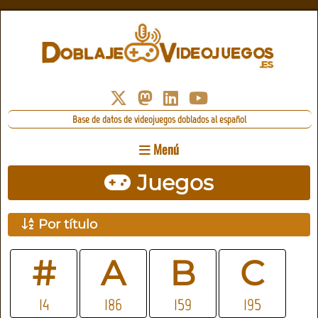
Base de datos de videojuegos doblados al español
Menú
Juegos
Por título
#
A
B
C
14
186
159
195