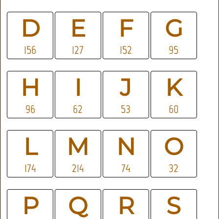
D
E
F
G
156
127
152
95
H
I
J
K
96
62
53
60
L
M
N
O
174
214
74
32
P
Q
R
S