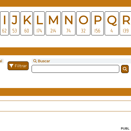
I
J
K
L
M
N
O
P
Q
R
62
53
60
174
214
74
32
156
4
139
al
Buscar
Filtrar
PUBL