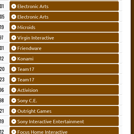
01
Electronic Arts
05
Electronic Arts
19
Microids
97
Virgin Interactive
01
Friendware
12
Konami
20
Team17
23
Team17
96
Activision
98
Sony C.E.
21
Outright Games
19
Sony Interactive Entertainment
12
Focus Home Interactive