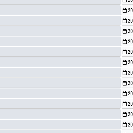
20
20
20
20
20
20
20
20
20
20
20
20