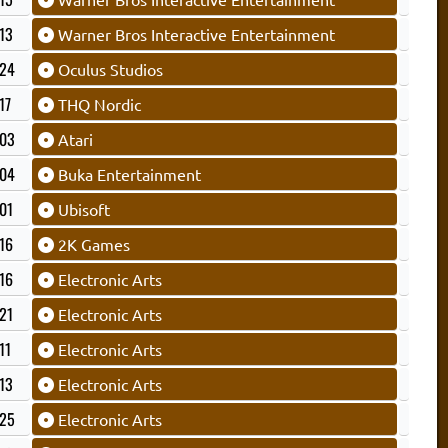
13
Warner Bros Interactive Entertainment
24
Oculus Studios
17
THQ Nordic
03
Atari
04
Buka Entertainment
01
Ubisoft
16
2K Games
16
Electronic Arts
21
Electronic Arts
11
Electronic Arts
13
Electronic Arts
25
Electronic Arts