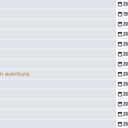
20
19
20
20
20
20
20
en aventura
20
20
20
20
20
20