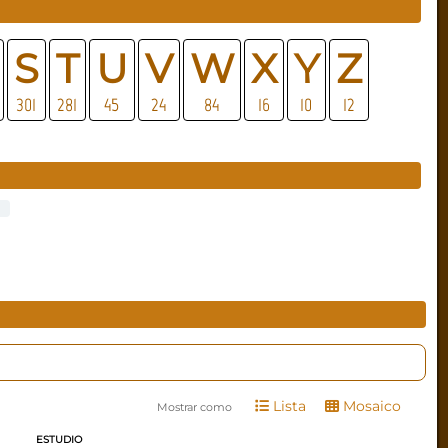
S
T
U
V
W
X
Y
Z
301
281
45
24
84
16
10
12
Lista
Mosaico
Mostrar como
ESTUDIO