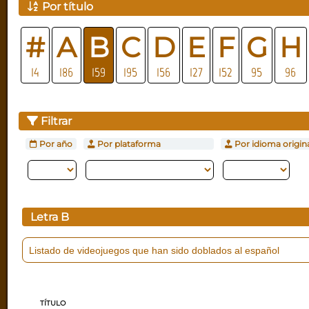
Por título
#
A
B
C
D
E
F
G
H
14
186
159
195
156
127
152
95
96
Filtrar
Por año
Por plataforma
Por idioma origin
Letra
B
Listado de videojuegos que han sido doblados al español
TÍTULO