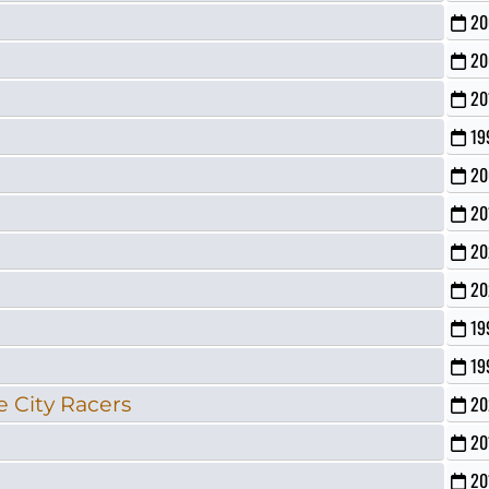
20
20
20
19
20
20
20
20
19
19
 City Racers
20
20
20