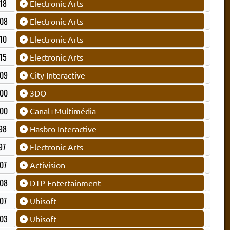
18
Electronic Arts
08
Electronic Arts
10
Electronic Arts
15
Electronic Arts
09
City Interactive
00
3DO
00
Canal+Multimédia
98
Hasbro Interactive
97
Electronic Arts
07
Activision
08
DTP Entertainment
07
Ubisoft
03
Ubisoft