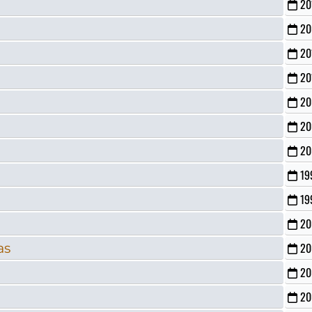
20
20
20
20
20
20
20
19
19
20
as
20
20
20