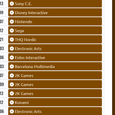
13
Sony C.E.
99
Disney Interactive
07
Nintendo
12
Sega
21
THQ Nordic
03
Electronic Arts
06
Eidos Interactive
03
Barcelona Multimedia
07
2K Games
09
2K Games
13
2K Games
12
Konami
06
Electronic Arts