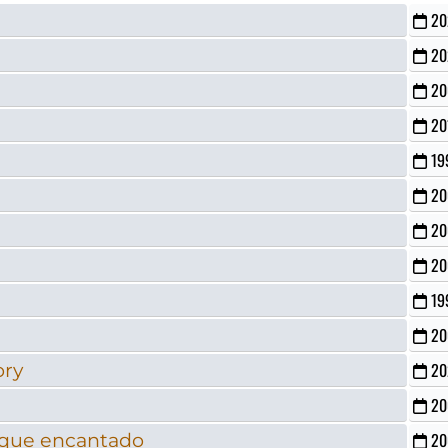
20
20
20
20
19
20
20
20
19
20
ory
20
20
osque encantado
20