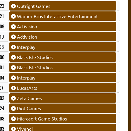
23
Outright Games
21
Warner Bros Interactive Entertainment
09
Activision
10
Activision
98
Interplay
00
Black Isle Studios
01
Black Isle Studios
04
Interplay
97
LucasArts
02
Zeta Games
24
Riot Games
08
Microsoft Game Studios
03
Vivendi