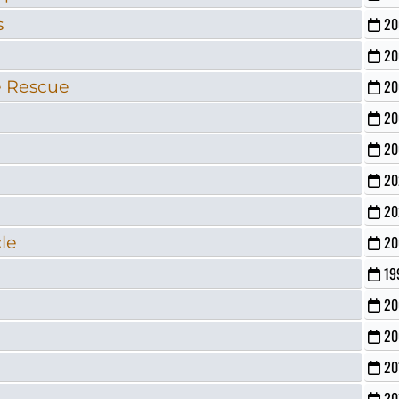
s
20
20
e Rescue
20
20
20
20
20
le
20
19
20
20
20
20