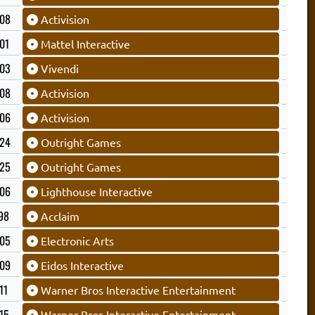
08
Activision
01
Mattel Interactive
03
Vivendi
08
Activision
06
Activision
24
Outright Games
25
Outright Games
06
Lighthouse Interactive
98
Acclaim
05
Electronic Arts
09
Eidos Interactive
11
Warner Bros Interactive Entertainment
15
Warner Bros Interactive Entertainment