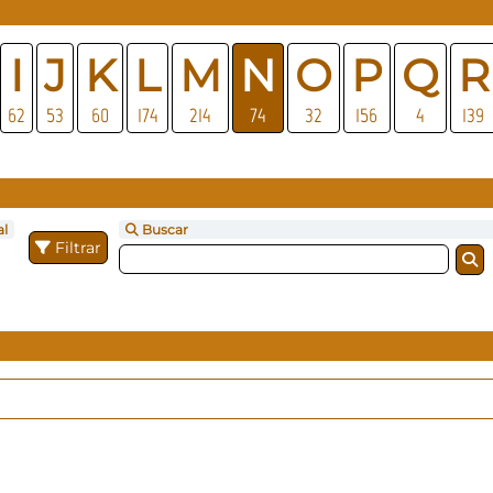
I
J
K
L
M
N
O
P
Q
R
62
53
60
174
214
74
32
156
4
139
al
Buscar
Filtrar