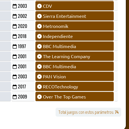
2003
CDV
2002
Sierra Entertainment
2020
Metronomik
2018
Independiente
1997
BBC Multimedia
2001
The Learning Company
2001
BBC Multimedia
2003
PAN Vision
2017
RECOTechnology
2009
Over The Top Games
Total juegos con estos parámetros:
74