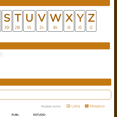
S
T
U
V
W
X
Y
Z
301
281
45
24
84
16
10
12
Lista
Mosaico
Mostrar como
PUBL
ESTUDIO