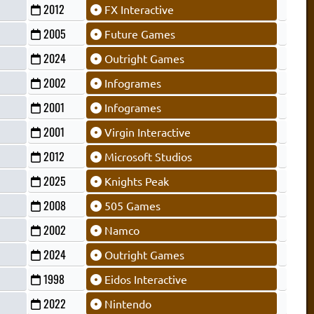
2012
FX Interactive
2005
Future Games
2024
Outright Games
2002
Infogrames
2001
Infogrames
2001
Virgin Interactive
2012
Microsoft Studios
2025
Knights Peak
2008
505 Games
2002
Namco
2024
Outright Games
1998
Eidos Interactive
2022
Nintendo