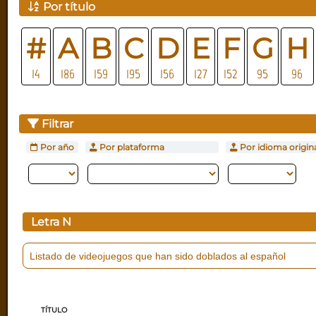
Por título
#
A
B
C
D
E
F
G
H
14
186
159
195
156
127
152
95
96
Filtrar
Por año
Por plataforma
Por idioma origin
Letra
N
Listado de videojuegos que han sido doblados al español
TÍTULO