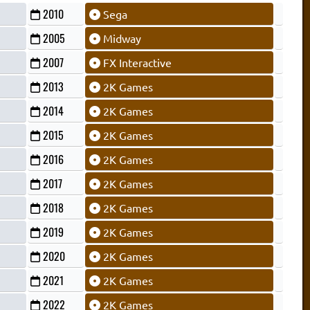
2010
Sega
2005
Midway
2007
FX Interactive
2013
2K Games
2014
2K Games
2015
2K Games
2016
2K Games
2017
2K Games
2018
2K Games
2019
2K Games
2020
2K Games
2021
2K Games
2022
2K Games